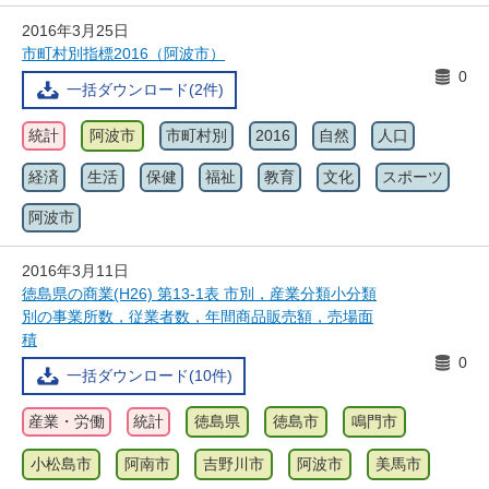
2016年3月25日
市町村別指標2016（阿波市）
0
一括ダウンロード(2件)
統計
阿波市
市町村別
2016
自然
人口
経済
生活
保健
福祉
教育
文化
スポーツ
阿波市
2016年3月11日
徳島県の商業(H26) 第13-1表 市別，産業分類小分類
別の事業所数，従業者数，年間商品販売額，売場面
積
0
一括ダウンロード(10件)
産業・労働
統計
徳島県
徳島市
鳴門市
小松島市
阿南市
吉野川市
阿波市
美馬市