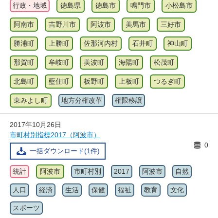
行政・地域
徳島県
徳島市
鳴門市
小松島市
阿南市
吉野川市
阿波市
美馬市
三好市
勝浦町
上勝町
佐那河内村
石井町
神山町
那賀町
牟岐町
美波町
海陽町
松茂町
北島町
藍住町
板野町
上板町
つるぎ町
東みよし町
地方分権改革
権限移譲
2017年10月26日
市町村別指標2017（阿波市）
0
一括ダウンロード(1件)
統計
阿波市
市町村別
2017
阿波市
自然
人口
経済
生活
保健
福祉
教育
文化
スポーツ