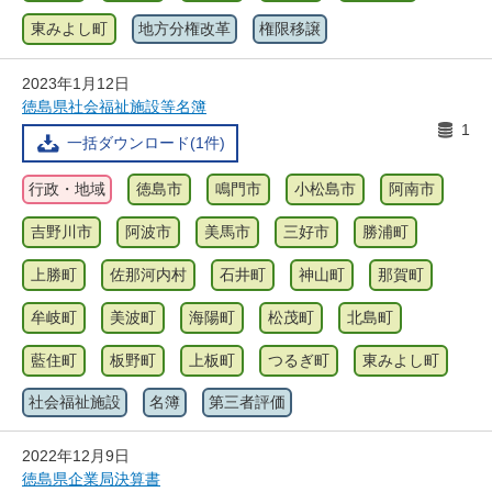
東みよし町
地方分権改革
権限移譲
2023年1月12日
徳島県社会福祉施設等名簿
1
一括ダウンロード(1件)
行政・地域
徳島市
鳴門市
小松島市
阿南市
吉野川市
阿波市
美馬市
三好市
勝浦町
上勝町
佐那河内村
石井町
神山町
那賀町
牟岐町
美波町
海陽町
松茂町
北島町
藍住町
板野町
上板町
つるぎ町
東みよし町
社会福祉施設
名簿
第三者評価
2022年12月9日
徳島県企業局決算書