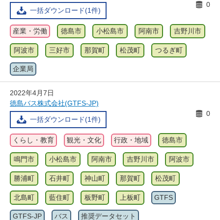
0
一括ダウンロード(1件)
産業・労働
徳島市
小松島市
阿南市
吉野川市
阿波市
三好市
那賀町
松茂町
つるぎ町
企業局
2022年4月7日
徳島バス株式会社(GTFS-JP)
0
一括ダウンロード(1件)
くらし・教育
観光・文化
行政・地域
徳島市
鳴門市
小松島市
阿南市
吉野川市
阿波市
勝浦町
石井町
神山町
那賀町
松茂町
北島町
藍住町
板野町
上板町
GTFS
GTFS-JP
バス
推奨データセット