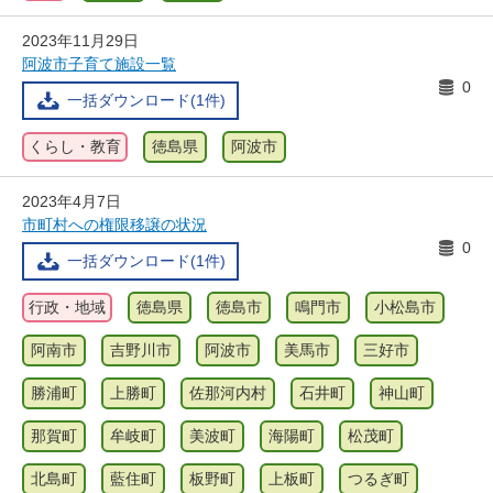
2023年11月29日
阿波市子育て施設一覧
0
一括ダウンロード(1件)
くらし・教育
徳島県
阿波市
2023年4月7日
市町村への権限移譲の状況
0
一括ダウンロード(1件)
行政・地域
徳島県
徳島市
鳴門市
小松島市
阿南市
吉野川市
阿波市
美馬市
三好市
勝浦町
上勝町
佐那河内村
石井町
神山町
那賀町
牟岐町
美波町
海陽町
松茂町
北島町
藍住町
板野町
上板町
つるぎ町