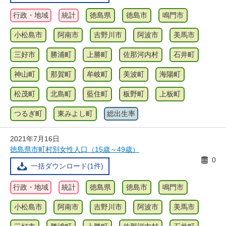
行政・地域
統計
徳島県
徳島市
鳴門市
小松島市
阿南市
吉野川市
阿波市
美馬市
三好市
勝浦町
上勝町
佐那河内村
石井町
神山町
那賀町
牟岐町
美波町
海陽町
松茂町
北島町
藍住町
板野町
上板町
つるぎ町
東みよし町
総出生率
2021年7月16日
徳島県市町村別女性人口（15歳～49歳）
0
一括ダウンロード(1件)
行政・地域
統計
徳島県
徳島市
鳴門市
小松島市
阿南市
吉野川市
阿波市
美馬市