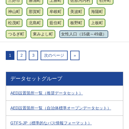
三好市
勝浦町
上勝町
佐那河内村
石井町
神山町
那賀町
牟岐町
美波町
海陽町
松茂町
北島町
藍住町
板野町
上板町
つるぎ町
東みよし町
女性人口（15歳～49歳）
1
2
3
次のページ
»
データセットグループ
AED設置箇所一覧（推奨データセット）
AED設置箇所一覧（自治体標準オープンデータセット）
GTFS-JP（標準的なバス情報フォーマット）