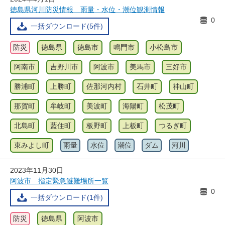
徳島県河川防災情報 雨量・水位・潮位観測情報
0
一括ダウンロード(5件)
防災
徳島県
徳島市
鳴門市
小松島市
阿南市
吉野川市
阿波市
美馬市
三好市
勝浦町
上勝町
佐那河内村
石井町
神山町
那賀町
牟岐町
美波町
海陽町
松茂町
北島町
藍住町
板野町
上板町
つるぎ町
東みよし町
雨量
水位
潮位
ダム
河川
2023年11月30日
阿波市 指定緊急避難場所一覧
0
一括ダウンロード(1件)
防災
徳島県
阿波市