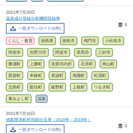
2021年7月20日
温泉成分登録分析機関登録簿
0
一括ダウンロード(1件)
くらし・教育
徳島県
徳島市
鳴門市
小松島市
阿南市
吉野川市
阿波市
美馬市
三好市
勝浦町
上勝町
佐那河内村
石井町
神山町
那賀町
牟岐町
美波町
海陽町
松茂町
北島町
藍住町
板野町
上板町
つるぎ町
東みよし町
温泉
2021年7月16日
徳島県市町村別総出生率（2010年～2019年）
0
一括ダウンロード(1件)