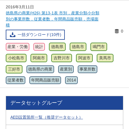
2016年3月11日
徳島県の商業(H26) 第13-1表 市別，産業分類小分類
別の事業所数，従業者数，年間商品販売額，売場面
積
0
一括ダウンロード(10件)
産業・労働
統計
徳島県
徳島市
鳴門市
小松島市
阿南市
吉野川市
阿波市
美馬市
三好市
徳島県の商業
産業別
事業所数
従業者数
年間商品販売額
2014
データセットグループ
AED設置箇所一覧（推奨データセット）