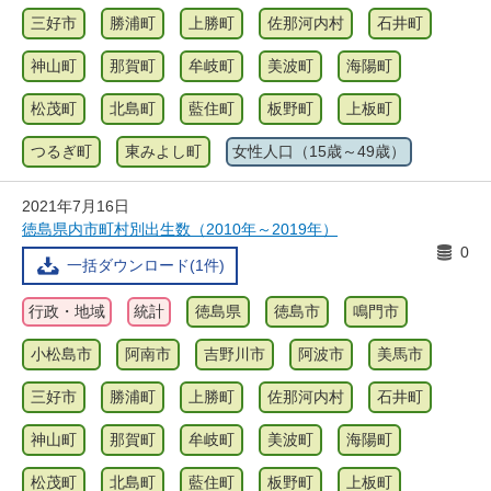
三好市
勝浦町
上勝町
佐那河内村
石井町
神山町
那賀町
牟岐町
美波町
海陽町
松茂町
北島町
藍住町
板野町
上板町
つるぎ町
東みよし町
女性人口（15歳～49歳）
2021年7月16日
徳島県内市町村別出生数（2010年～2019年）
0
一括ダウンロード(1件)
行政・地域
統計
徳島県
徳島市
鳴門市
小松島市
阿南市
吉野川市
阿波市
美馬市
三好市
勝浦町
上勝町
佐那河内村
石井町
神山町
那賀町
牟岐町
美波町
海陽町
松茂町
北島町
藍住町
板野町
上板町