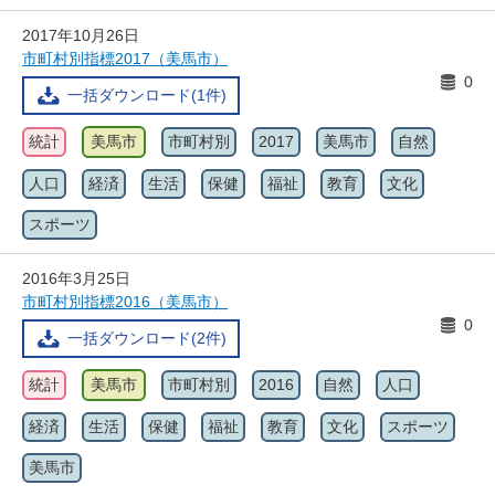
2017年10月26日
市町村別指標2017（美馬市）
0
一括ダウンロード(1件)
統計
美馬市
市町村別
2017
美馬市
自然
人口
経済
生活
保健
福祉
教育
文化
スポーツ
2016年3月25日
市町村別指標2016（美馬市）
0
一括ダウンロード(2件)
統計
美馬市
市町村別
2016
自然
人口
経済
生活
保健
福祉
教育
文化
スポーツ
美馬市