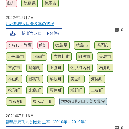
統計
徳島県
美馬市
2022年12月7日
汚水処理人口普及率の状況
0
一括ダウンロード(4件)
くらし・教育
統計
徳島県
徳島市
鳴門市
小松島市
阿南市
吉野川市
阿波市
美馬市
三好市
勝浦町
上勝町
佐那河内村
石井町
神山町
那賀町
牟岐町
美波町
海陽町
松茂町
北島町
藍住町
板野町
上板町
つるぎ町
東みよし町
汚水処理人口，普及状況
2021年7月16日
徳島県市町村別総出生率（2010年～2019年）
0