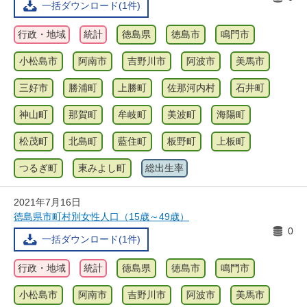
一括ダウンロード(1件)
行政・地域
統計
徳島県
徳島市
鳴門市
小松島市
阿南市
吉野川市
阿波市
美馬市
三好市
勝浦町
上勝町
佐那河内村
石井町
神山町
那賀町
牟岐町
美波町
海陽町
松茂町
北島町
藍住町
板野町
上板町
つるぎ町
東みよし町
総出生率
2021年7月16日
徳島県市町村別女性人口（15歳～49歳）
0
一括ダウンロード(1件)
行政・地域
統計
徳島県
徳島市
鳴門市
小松島市
阿南市
吉野川市
阿波市
美馬市