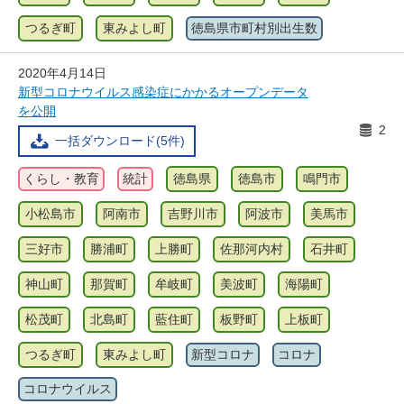
つるぎ町
東みよし町
徳島県市町村別出生数
2020年4月14日
新型コロナウイルス感染症にかかるオープンデータ
を公開
2
一括ダウンロード(5件)
くらし・教育
統計
徳島県
徳島市
鳴門市
小松島市
阿南市
吉野川市
阿波市
美馬市
三好市
勝浦町
上勝町
佐那河内村
石井町
神山町
那賀町
牟岐町
美波町
海陽町
松茂町
北島町
藍住町
板野町
上板町
つるぎ町
東みよし町
新型コロナ
コロナ
コロナウイルス