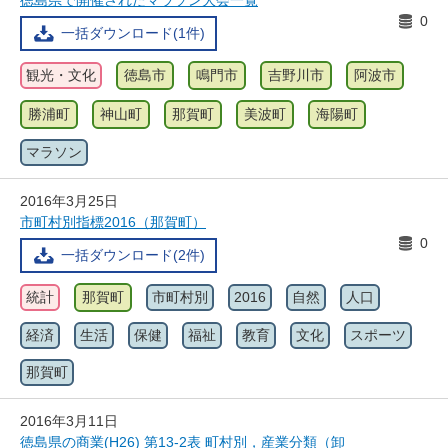
徳島県で開催されたマラソン大会一覧
0
一括ダウンロード(1件)
観光・文化
徳島市
鳴門市
吉野川市
阿波市
勝浦町
神山町
那賀町
美波町
海陽町
マラソン
2016年3月25日
市町村別指標2016（那賀町）
0
一括ダウンロード(2件)
統計
那賀町
市町村別
2016
自然
人口
経済
生活
保健
福祉
教育
文化
スポーツ
那賀町
2016年3月11日
徳島県の商業(H26) 第13-2表 町村別，産業分類（卸