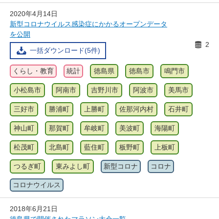
2020年4月14日
新型コロナウイルス感染症にかかるオープンデータ
を公開
2
一括ダウンロード(5件)
くらし・教育
統計
徳島県
徳島市
鳴門市
小松島市
阿南市
吉野川市
阿波市
美馬市
三好市
勝浦町
上勝町
佐那河内村
石井町
神山町
那賀町
牟岐町
美波町
海陽町
松茂町
北島町
藍住町
板野町
上板町
つるぎ町
東みよし町
新型コロナ
コロナ
コロナウイルス
2018年6月21日