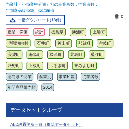
売業計・小売業中分類）別の事業所数，従業者数，
年間商品販売額，売場面積
0
一括ダウンロード(18件)
産業・労働
統計
徳島県
勝浦町
上勝町
佐那河内村
石井町
神山町
那賀町
牟岐町
美波町
海陽町
松茂町
北島町
藍住町
板野町
上板町
つるぎ町
東みよし町
徳島県の商業
産業別
事業所数
従業者数
年間商品販売額
2014
データセットグループ
AED設置箇所一覧（推奨データセット）