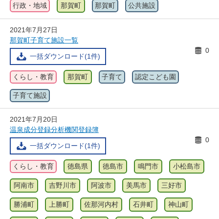
行政・地域
那賀町
那賀町
公共施設
2021年7月27日
那賀町子育て施設一覧
0
一括ダウンロード(1件)
くらし・教育
那賀町
子育て
認定こども園
子育て施設
2021年7月20日
温泉成分登録分析機関登録簿
0
一括ダウンロード(1件)
くらし・教育
徳島県
徳島市
鳴門市
小松島市
阿南市
吉野川市
阿波市
美馬市
三好市
勝浦町
上勝町
佐那河内村
石井町
神山町