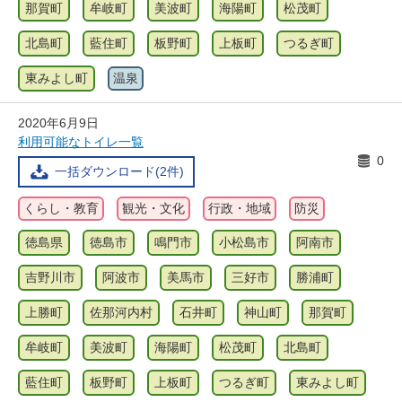
那賀町
牟岐町
美波町
海陽町
松茂町
北島町
藍住町
板野町
上板町
つるぎ町
東みよし町
温泉
2020年6月9日
利用可能なトイレ一覧
0
一括ダウンロード(2件)
くらし・教育
観光・文化
行政・地域
防災
徳島県
徳島市
鳴門市
小松島市
阿南市
吉野川市
阿波市
美馬市
三好市
勝浦町
上勝町
佐那河内村
石井町
神山町
那賀町
牟岐町
美波町
海陽町
松茂町
北島町
藍住町
板野町
上板町
つるぎ町
東みよし町