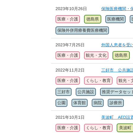
2023年10月26日
保険医療機関・
医療・介護
徳島県
医療機関
保険外併用療養費医療機関
2023年7月25日
外国人患者を受
医療・介護
観光・文化
徳島県
2022年11月2日
三好市 公共施
医療・介護
くらし・教育
観光・
三好市
公共施設
推奨データセッ
公園
体育館
病院
診療所
2021年10月1日
美波町 AED設
医療・介護
くらし・教育
美波町