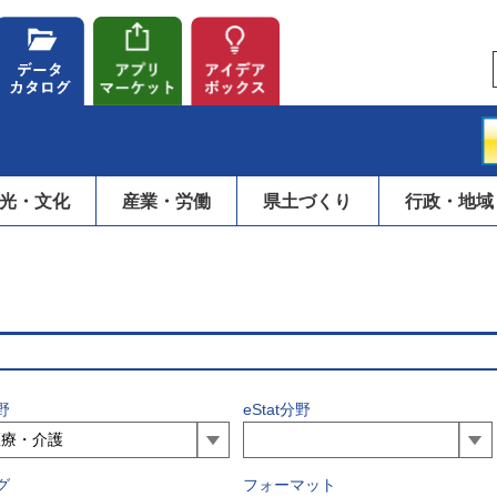
光・文化
産業・労働
県土づくり
行政・地域
野
eStat分野
グ
フォーマット