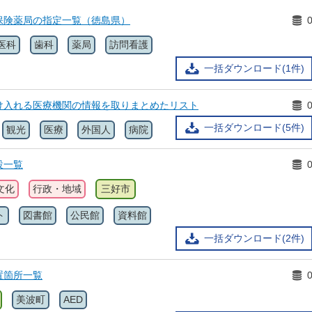
保険薬局の指定一覧（徳島県）
医科
歯科
薬局
訪問看護
一括ダウンロード(1件)
け入れる医療機関の情報を取りまとめたリスト
一括ダウンロード(5件)
観光
医療
外国人
病院
設一覧
文化
行政・地域
三好市
ト
図書館
公民館
資料館
一括ダウンロード(2件)
置箇所一覧
美波町
AED