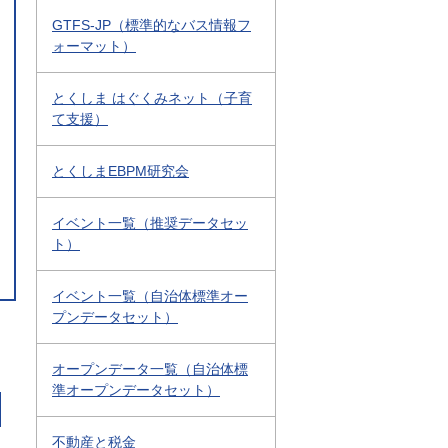
GTFS-JP（標準的なバス情報フ
ォーマット）
とくしま はぐくみネット（子育
て支援）
とくしまEBPM研究会
イベント一覧（推奨データセッ
ト）
イベント一覧（自治体標準オー
プンデータセット）
オープンデータ一覧（自治体標
準オープンデータセット）
不動産と税金