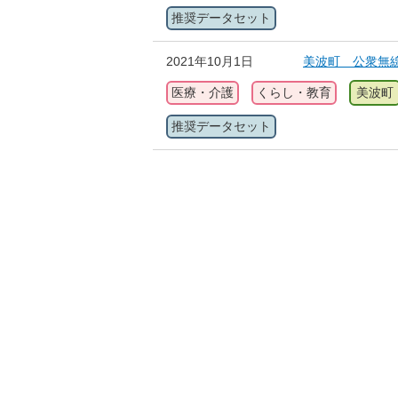
推奨データセット
2021年10月1日
美波町 公衆無線
医療・介護
くらし・教育
美波町
推奨データセット