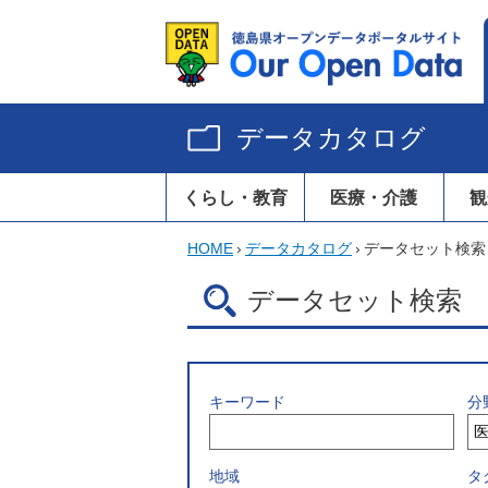
データカタログ
くらし・教育
医療・介護
観
HOME
›
データカタログ
›
データセット検索
データセット検索
キーワード
分
地域
タ