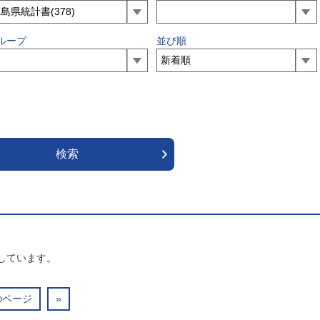
ループ
並び順
しています。
のページ
»