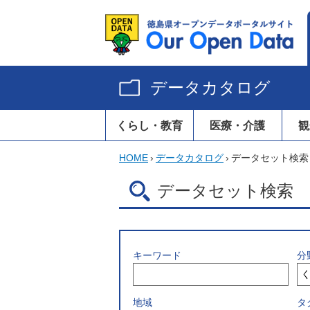
データカタログ
くらし・教育
医療・介護
観
HOME
›
データカタログ
›
データセット検索
データセット検索
キーワード
分
地域
タ