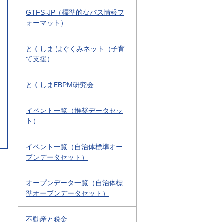
GTFS-JP（標準的なバス情報フ
ォーマット）
とくしま はぐくみネット（子育
て支援）
とくしまEBPM研究会
イベント一覧（推奨データセッ
ト）
イベント一覧（自治体標準オー
プンデータセット）
オープンデータ一覧（自治体標
準オープンデータセット）
不動産と税金