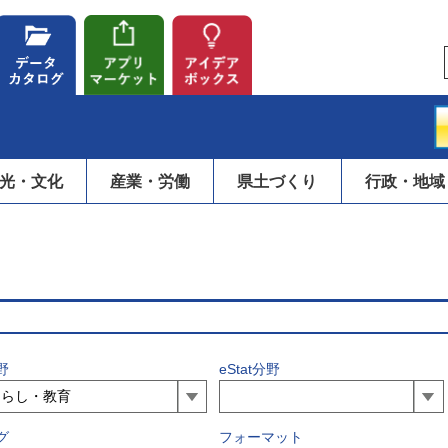
光・文化
産業・労働
県土づくり
行政・地域
野
eStat分野
グ
フォーマット