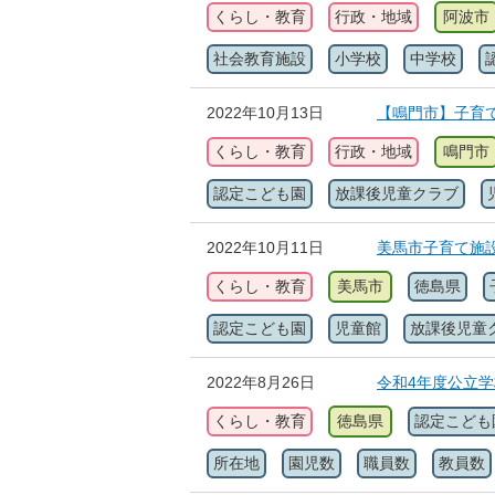
くらし・教育
行政・地域
阿波市
社会教育施設
小学校
中学校
2022年10月13日
【鳴門市】子育
くらし・教育
行政・地域
鳴門市
認定こども園
放課後児童クラブ
2022年10月11日
美馬市子育て施
くらし・教育
美馬市
徳島県
認定こども園
児童館
放課後児童
2022年8月26日
令和4年度公立
くらし・教育
徳島県
認定こども
所在地
園児数
職員数
教員数