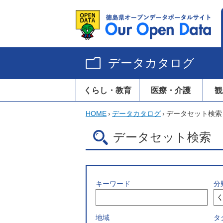
データカタログ
くらし・教育
医療・介護
観
HOME
›
データカタログ
›
データセット検索
データセット検索
キーワード
分
地域
タ