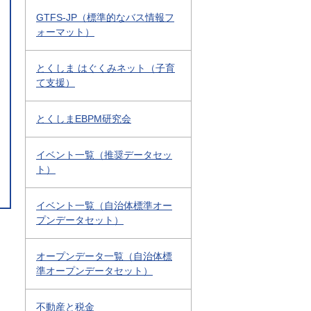
GTFS-JP（標準的なバス情報フ
ォーマット）
とくしま はぐくみネット（子育
て支援）
とくしまEBPM研究会
イベント一覧（推奨データセッ
ト）
イベント一覧（自治体標準オー
プンデータセット）
オープンデータ一覧（自治体標
準オープンデータセット）
不動産と税金