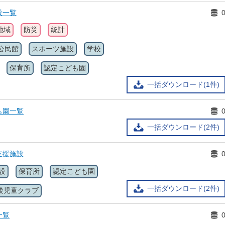
設一覧
地域
防災
統計
公民館
スポーツ施設
学校
保育所
認定こども園
一括ダウンロード(1件)
も園一覧
一括ダウンロード(2件)
支援施設
設
保育所
認定こども園
一括ダウンロード(2件)
後児童クラブ
一覧