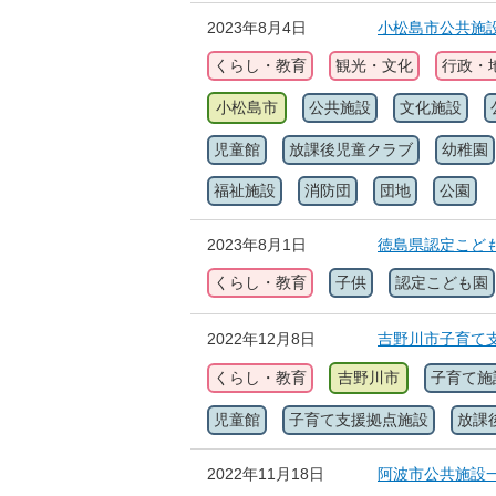
2023年8月4日
小松島市公共施
くらし・教育
観光・文化
行政・
小松島市
公共施設
文化施設
児童館
放課後児童クラブ
幼稚園
福祉施設
消防団
団地
公園
2023年8月1日
徳島県認定こど
くらし・教育
子供
認定こども園
2022年12月8日
吉野川市子育て
くらし・教育
吉野川市
子育て施
児童館
子育て支援拠点施設
放課
2022年11月18日
阿波市公共施設