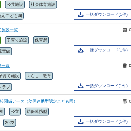
公共施設
社会体育施設
一括ダウンロード(1件)
認定こども園
て施設一覧
子育て施設
保育所
一括ダウンロード(1件)
児童館
設一覧
子育て施設
くらし・教育
一括ダウンロード(1件)
クラブ
学校関係データ（幼保連携型認定こども園）
園
公立
幼保連携型
一括ダウンロード(1件)
2022