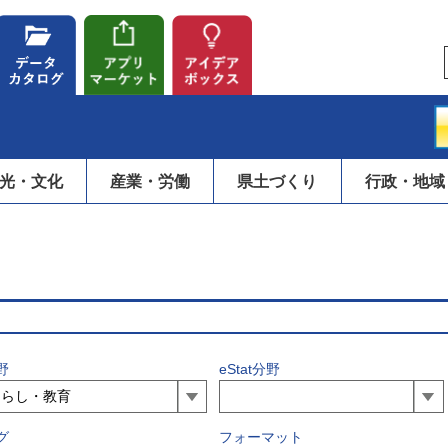
光・文化
産業・労働
県土づくり
行政・地域
野
eStat分野
グ
フォーマット