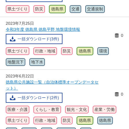
県土づくり
防災
徳島県
交通
交通規制
2023年7月25日
令和3年度 徳島県 徳島平野 地盤環境情報
0
一括ダウンロード(3件)
県土づくり
行政・地域
防災
徳島県
環境
地盤沈下
地下水
2023年6月22日
徳島県公共施設一覧（自治体標準オープンデータセ
ット）
0
一括ダウンロード(2件)
医療・介護
くらし・教育
観光・文化
産業・労働
県土づくり
行政・地域
防災
徳島県
徳島県