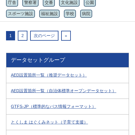
庁舎
警察署
交番
文化施設
公園
スポーツ施設
福祉施設
学校
病院
1
2
次のページ
»
データセットグループ
AED設置箇所一覧（推奨データセット）
AED設置箇所一覧（自治体標準オープンデータセット）
GTFS-JP（標準的なバス情報フォーマット）
とくしま はぐくみネット（子育て支援）