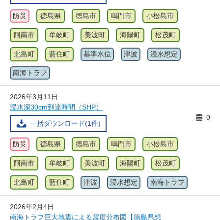
防災
徳島県
徳島市
鳴門市
小松島市
阿南市
牟岐町
美波町
海陽町
松茂町
北島町
藍住町
基準水位
津波
浸水想定
南海トラフ
2026年3月11日
浸水深30cm到達時間（SHP）
0
一括ダウンロード(1件)
防災
徳島県
徳島市
鳴門市
小松島市
阿南市
牟岐町
美波町
海陽町
松茂町
北島町
藍住町
津波
浸水想定
南海トラフ
2026年2月4日
南海トラフ巨大地震による震度分布図【徳島県想