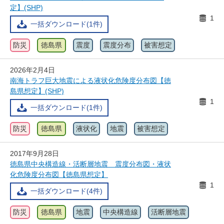
定】(SHP)
1
一括ダウンロード(1件)
防災
徳島県
震度
震度分布
被害想定
2026年2月4日
南海トラフ巨大地震による液状化危険度分布図【徳
島県想定】(SHP)
1
一括ダウンロード(1件)
防災
徳島県
液状化
地震
被害想定
2017年9月28日
徳島県中央構造線・活断層地震 震度分布図・液状
化危険度分布図【徳島県想定】
1
一括ダウンロード(4件)
防災
徳島県
地震
中央構造線
活断層地震