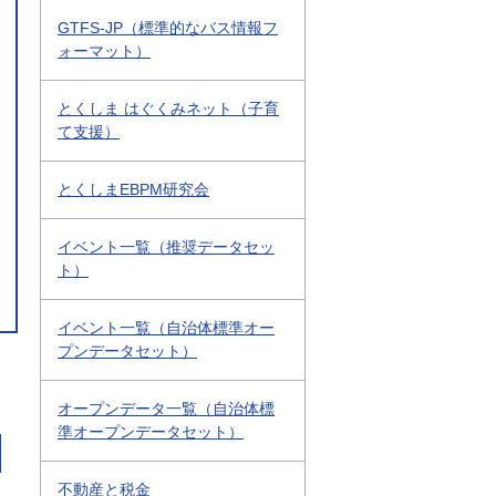
GTFS-JP（標準的なバス情報フ
ォーマット）
とくしま はぐくみネット（子育
て支援）
とくしまEBPM研究会
イベント一覧（推奨データセッ
ト）
イベント一覧（自治体標準オー
プンデータセット）
オープンデータ一覧（自治体標
準オープンデータセット）
不動産と税金