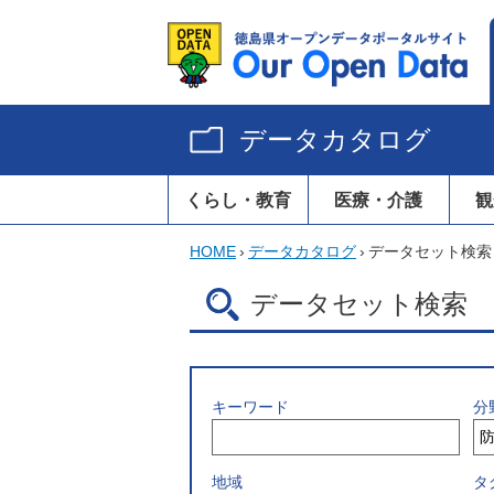
データカタログ
くらし・教育
医療・介護
観
HOME
›
データカタログ
›
データセット検索
データセット検索
キーワード
分
地域
タ