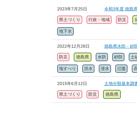
2023年7月25日
令和3年度 徳島
県土づくり
行政・地域
防災
地下水
2022年12月28日
徳島県水防・砂
防災
徳島県
水防
砂防
土
地すべり
洪水
浸水
氾濫
2015年6月12日
土地分類基本調
県土づくり
防災
徳島県