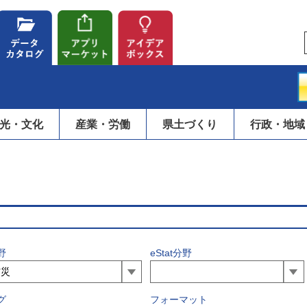
光・文化
産業・労働
県土づくり
行政・地域
野
eStat分野
グ
フォーマット