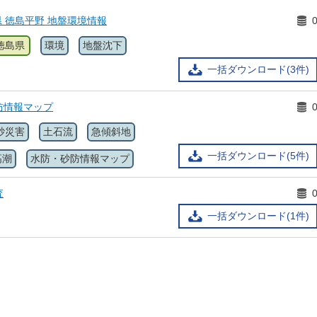
県 徳島平野 地盤環境情報
徳島県
環境
地盤沈下
一括ダウンロード(3件)
防情報マップ
砂災害
土石流
急傾斜地
一括ダウンロード(5件)
高潮
水防・砂防情報マップ
査
一括ダウンロード(1件)