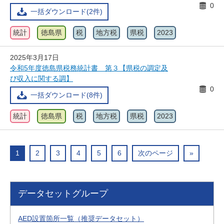
0
一括ダウンロード(2件)
統計
徳島県
税
地方税
県税
2023
2025年3月17日
令和5年度徳島県税務統計書 第３【県税の調定及
び収入に関する調】
0
一括ダウンロード(8件)
統計
徳島県
税
地方税
県税
2023
1
2
3
4
5
6
次のページ
»
データセットグループ
AED設置箇所一覧（推奨データセット）