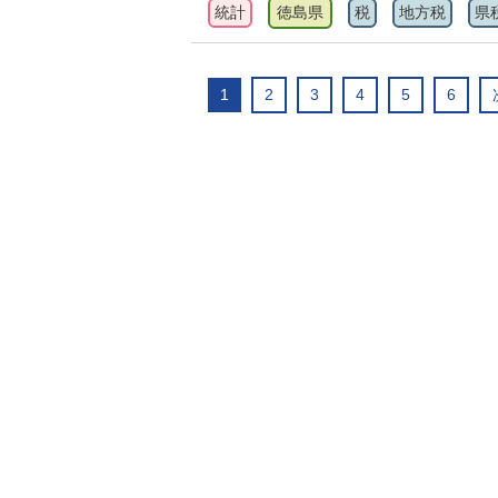
統計
徳島県
税
地方税
県
1
2
3
4
5
6