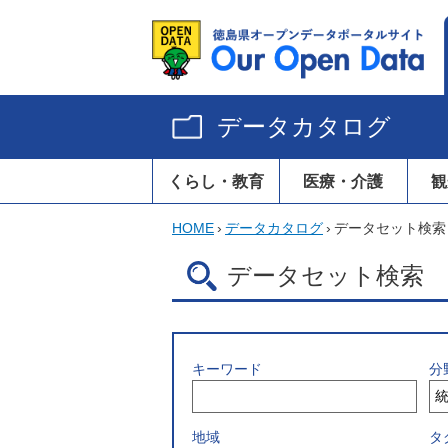
データカタログ
くらし・教育
医療・介護
観
HOME
›
データカタログ
›
データセット検索
データセット検索
キーワード
分
地域
タ