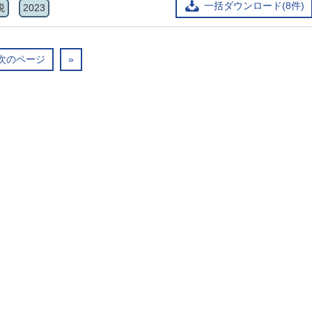
一括ダウンロード(8件)
税
2023
次のページ
»