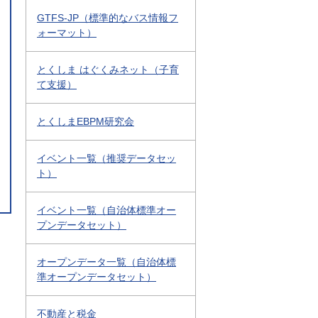
GTFS-JP（標準的なバス情報フ
ォーマット）
とくしま はぐくみネット（子育
て支援）
とくしまEBPM研究会
イベント一覧（推奨データセッ
ト）
イベント一覧（自治体標準オー
プンデータセット）
オープンデータ一覧（自治体標
準オープンデータセット）
不動産と税金