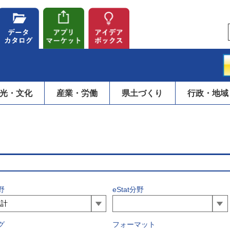
光・文化
産業・労働
県土づくり
行政・地域
野
eStat分野
グ
フォーマット