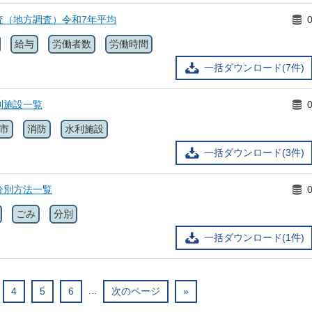
査（地方調査）令和7年平均
給与
労働者数
労働時間
一括ダウンロード(7件)
利施設一覧
市
消防
水利施設
一括ダウンロード(3件)
分別方法一覧
ごみ
分別
一括ダウンロード(1件)
...
4
5
6
次のページ
»