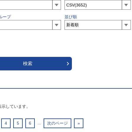
ループ
並び順
表示しています。
...
4
5
6
次のページ
»