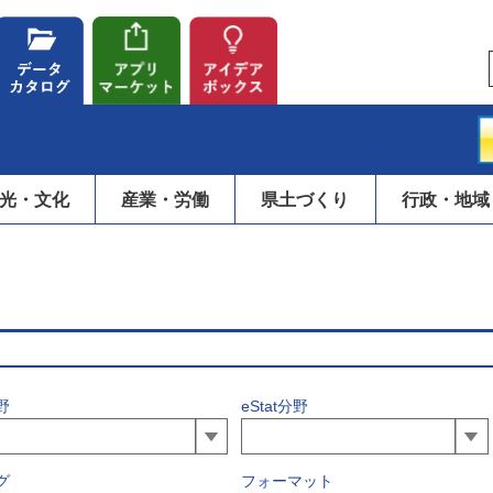
光・文化
産業・労働
県土づくり
行政・地域
野
eStat分野
グ
フォーマット