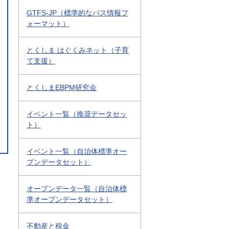
GTFS-JP（標準的なバス情報フ
ォーマット）
とくしま はぐくみネット（子育
て支援）
とくしまEBPM研究会
イベント一覧（推奨データセッ
ト）
イベント一覧（自治体標準オー
プンデータセット）
オープンデータ一覧（自治体標
準オープンデータセット）
不動産と税金