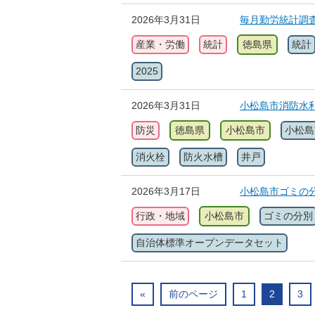
2026年3月31日
毎月勤労統計調
産業・労働
統計
徳島県
統計
2025
2026年3月31日
小松島市消防水
防災
徳島県
小松島市
小松島
消火栓
防火水槽
井戸
2026年3月17日
小松島市ゴミの
行政・地域
小松島市
ゴミの分別
自治体標準オープンデータセット
«
前のページ
1
2
3