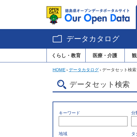
データカタログ
くらし・教育
医療・介護
観
HOME
›
データカタログ
›
データセット検索
データセット検索
キーワード
分
地域
タ