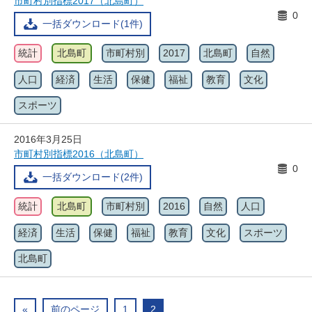
市町村別指標2017（北島町）
0
一括ダウンロード(1件)
統計
北島町
市町村別
2017
北島町
自然
人口
経済
生活
保健
福祉
教育
文化
スポーツ
2016年3月25日
市町村別指標2016（北島町）
0
一括ダウンロード(2件)
統計
北島町
市町村別
2016
自然
人口
経済
生活
保健
福祉
教育
文化
スポーツ
北島町
«
前のページ
1
2