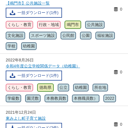
【鳴門市】公共施設一覧
0
一括ダウンロード(1件)
くらし・教育
行政・地域
鳴門市
公共施設
文化施設
スポーツ施設
公民館
公園
福祉施設
学校
幼稚園
2022年8月26日
令和4年度公立学校関係データ（幼稚園）
0
一括ダウンロード(1件)
くらし・教育
徳島県
公立
幼稚園
所在地
学級数
園児数
本務教員数
本務職員数）
2022
2021年12月24日
東みよし町子育て施設
0
一括ダウンロード(2件)