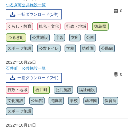
つるぎ町公共施設一覧
0
一括ダウンロード(1件)
くらし・教育
観光・文化
行政・地域
徳島県
つるぎ町
公共施設
庁舎
支所
公園
スポーツ施設
公衆トイレ
学校
幼稚園
公民館
2022年10月25日
石井町 公共施設一覧
0
一括ダウンロード(2件)
行政・地域
石井町
公共施設
福祉施設
文化施設
公民館
消防署
学校
幼稚園
保育所
スポーツ施設
2022年10月14日