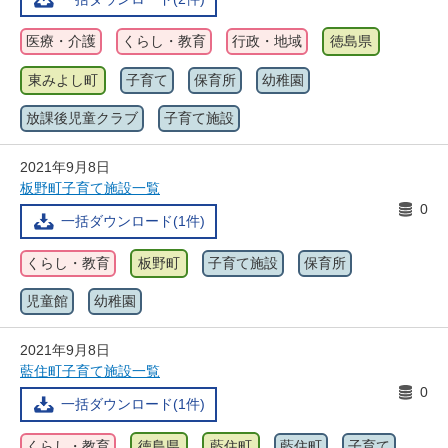
医療・介護
くらし・教育
行政・地域
徳島県
東みよし町
子育て
保育所
幼稚園
放課後児童クラブ
子育て施設
2021年9月8日
板野町子育て施設一覧
0
一括ダウンロード(1件)
くらし・教育
板野町
子育て施設
保育所
児童館
幼稚園
2021年9月8日
藍住町子育て施設一覧
0
一括ダウンロード(1件)
くらし・教育
徳島県
藍住町
藍住町
子育て