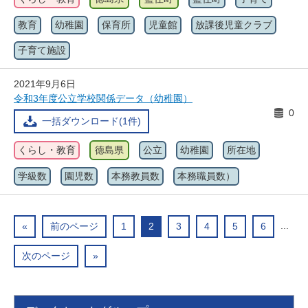
教育
幼稚園
保育所
児童館
放課後児童クラブ
子育て施設
2021年9月6日
令和3年度公立学校関係データ（幼稚園）
0
一括ダウンロード(1件)
くらし・教育
徳島県
公立
幼稚園
所在地
学級数
園児数
本務教員数
本務職員数）
...
«
前のページ
1
2
3
4
5
6
次のページ
»