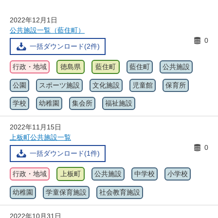
2022年12月1日
公共施設一覧（藍住町）
0
一括ダウンロード(2件)
行政・地域
徳島県
藍住町
藍住町
公共施設
公園
スポーツ施設
文化施設
児童館
保育所
学校
幼稚園
集会所
福祉施設
2022年11月15日
上板町公共施設一覧
0
一括ダウンロード(1件)
行政・地域
上板町
公共施設
中学校
小学校
幼稚園
学童保育施設
社会教育施設
2022年10月31日