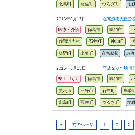
北島町
藍住町
つるぎ町
地
2016年6月17日
在宅療養支援診
医療・介護
徳島市
鳴門市
佐那河内村
石井町
神山町
板野町
上板町
在宅療養
診療
2016年5月19日
平成２８年地価
県土づくり
徳島市
鳴門市
美馬市
三好市
石井町
牟岐
北島町
藍住町
つるぎ町
地
«
前のページ
1
2
3