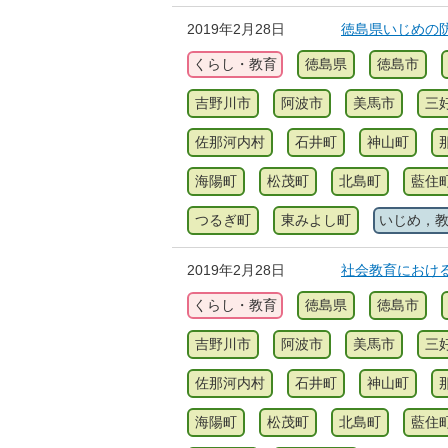
2019年2月28日
徳島県いじめの
くらし・教育
徳島県
徳島市
吉野川市
阿波市
美馬市
三
佐那河内村
石井町
神山町
海陽町
松茂町
北島町
藍住
つるぎ町
東みよし町
いじめ，
2019年2月28日
社会教育におけ
くらし・教育
徳島県
徳島市
吉野川市
阿波市
美馬市
三
佐那河内村
石井町
神山町
海陽町
松茂町
北島町
藍住