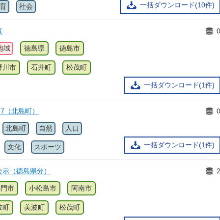
一括ダウンロード(10件)
育
社会
覧
地域
徳島県
徳島市
野川市
石井町
松茂町
一括ダウンロード(1件)
17（北島町）
北島町
自然
人口
一括ダウンロード(1件)
文化
スポーツ
公示（徳島県分）
鳴門市
小松島市
阿南市
岐町
美波町
松茂町