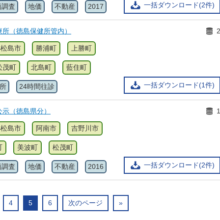
一括ダウンロード(2件)
価調査
地価
不動産
2017
療所（徳島保健所管内）
小松島市
勝浦町
上勝町
松茂町
北島町
藍住町
一括ダウンロード(1件)
所
24時間往診
公示（徳島県分）
小松島市
阿南市
吉野川市
町
美波町
松茂町
一括ダウンロード(2件)
価調査
地価
不動産
2016
4
5
6
次のページ
»