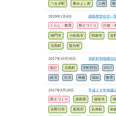
つるぎ町
東みよし町
人権
教
2019年1月4日
徳島県営住宅一
くらし・教育
県土づくり
行政・
鳴門市
小松島市
阿南市
吉
北島町
藍住町
2017年10月26日
市町村別指標20
統計
北島町
市町村別
2017
経済
生活
保健
福祉
教育
2017年4月18日
平成２９年地価
県土づくり
徳島県
徳島市
吉野川市
美馬市
石井町
牟