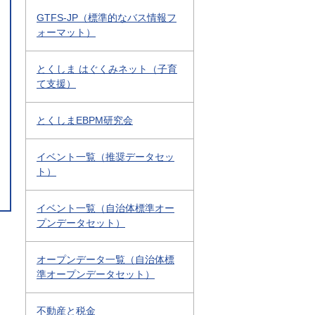
GTFS-JP（標準的なバス情報フ
ォーマット）
とくしま はぐくみネット（子育
て支援）
とくしまEBPM研究会
イベント一覧（推奨データセッ
ト）
イベント一覧（自治体標準オー
プンデータセット）
オープンデータ一覧（自治体標
準オープンデータセット）
不動産と税金