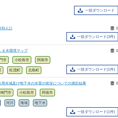
一括ダウンロード
齢別人口
一括ダウンロード(3件)
しま水環境マップ
門市
小松島市
阿南市
一括ダウンロード(1件)
町
松茂町
北島町
共用水域及び地下水の水質の状況についての測定結果
鳴門市
小松島市
阿南市
河川
海域
地下水
一括ダウンロード(1件)