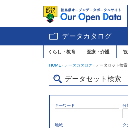
データカタログ
くらし・教育
医療・介護
観
HOME
›
データカタログ
›
データセット検索
データセット検索
キーワード
分
地域
タ