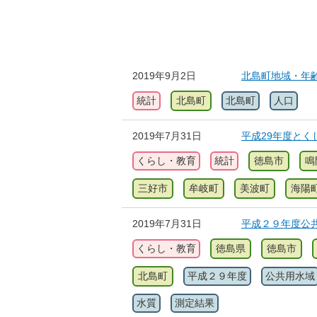
2019年9月2日
北島町地域・年
統計
北島町
北島町
人口
2019年7月31日
平成29年度とく
くらし・教育
統計
徳島市
鳴
三好市
牟岐町
美波町
海陽
2019年7月31日
平成２９年度公
くらし・教育
徳島県
徳島市
北島町
平成２９年度
公共用水域
水質
測定結果