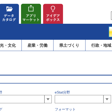
光・文化
産業・労働
県土づくり
行政・地域
野
eStat分野
グ
フォーマット