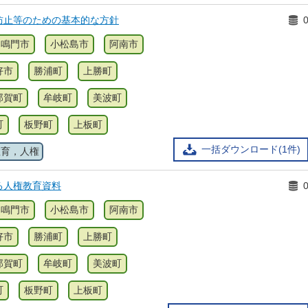
防止等のための基本的な方針
鳴門市
小松島市
阿南市
好市
勝浦町
上勝町
那賀町
牟岐町
美波町
町
板野町
上板町
一括ダウンロード(1件)
教育，人権
る人権教育資料
鳴門市
小松島市
阿南市
好市
勝浦町
上勝町
那賀町
牟岐町
美波町
町
板野町
上板町