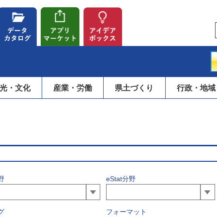
光・文化
産業・労働
県土づくり
行政・地域
野
eStat分野
グ
フォーマット