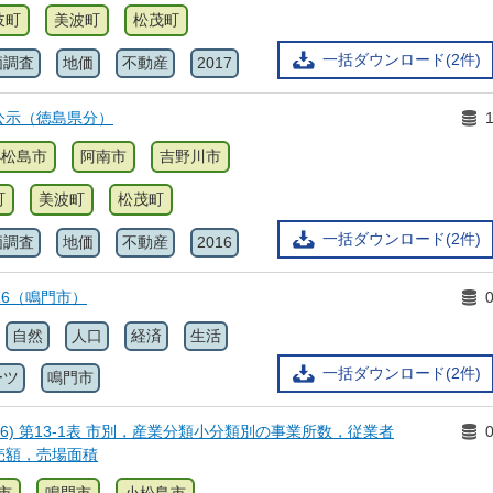
岐町
美波町
松茂町
一括ダウンロード(2件)
価調査
地価
不動産
2017
公示（徳島県分）
小松島市
阿南市
吉野川市
町
美波町
松茂町
一括ダウンロード(2件)
価調査
地価
不動産
2016
16（鳴門市）
自然
人口
経済
生活
一括ダウンロード(2件)
ーツ
鳴門市
26) 第13-1表 市別，産業分類小分類別の事業所数，従業者
売額，売場面積