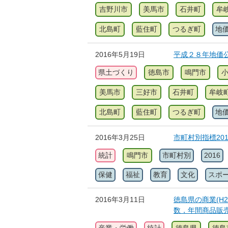
吉野川市
美馬市
石井町
牟
北島町
藍住町
つるぎ町
地
2016年5月19日
平成２８年地価
県土づくり
徳島市
鳴門市
美馬市
三好市
石井町
牟岐
北島町
藍住町
つるぎ町
地
2016年3月25日
市町村別指標20
統計
鳴門市
市町村別
2016
保健
福祉
教育
文化
スポ
2016年3月11日
徳島県の商業(H
数，年間商品販