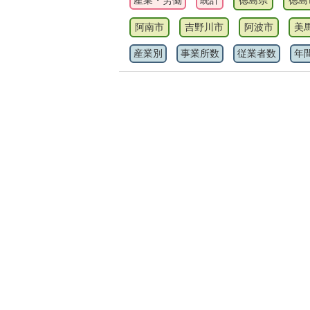
産業・労働
統計
徳島県
徳島
阿南市
吉野川市
阿波市
美
産業別
事業所数
従業者数
年