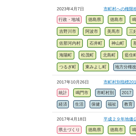
2023年4月7日
市町村への権限
行政・地域
徳島県
徳島市
吉野川市
阿波市
美馬市
三
佐那河内村
石井町
神山町
海陽町
松茂町
北島町
藍住
つるぎ町
東みよし町
地方分権
2017年10月26日
市町村別指標20
統計
鳴門市
市町村別
2017
経済
生活
保健
福祉
教育
2017年4月18日
平成２９年地価
県土づくり
徳島県
徳島市