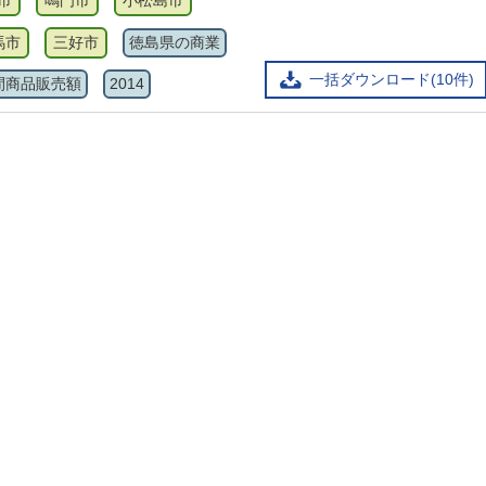
市
鳴門市
小松島市
馬市
三好市
徳島県の商業
一括ダウンロード(10件)
間商品販売額
2014