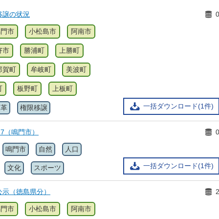
移譲の状況
鳴門市
小松島市
阿南市
好市
勝浦町
上勝町
那賀町
牟岐町
美波町
町
板野町
上板町
一括ダウンロード(1件)
改革
権限移譲
17（鳴門市）
鳴門市
自然
人口
一括ダウンロード(1件)
文化
スポーツ
公示（徳島県分）
鳴門市
小松島市
阿南市