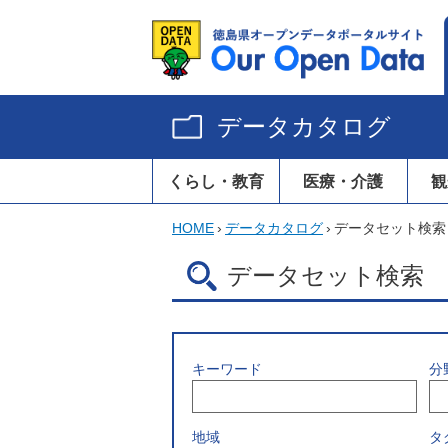
データカタログ
くらし・教育
医療・介護
観
HOME
›
データカタログ
›
データセット検索
データセット検索
キーワード
分
地域
タ