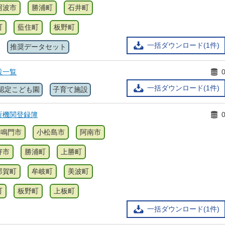
阿波市
勝浦町
石井町
町
藍住町
板野町
一括ダウンロード(1件)
推奨データセット
設一覧
一括ダウンロード(1件)
認定こども園
子育て施設
析機関登録簿
鳴門市
小松島市
阿南市
好市
勝浦町
上勝町
那賀町
牟岐町
美波町
町
板野町
上板町
一括ダウンロード(1件)