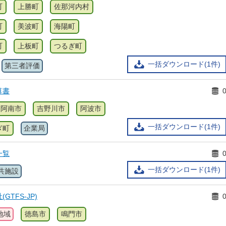
町
上勝町
佐那河内村
町
美波町
海陽町
町
上板町
つるぎ町
一括ダウンロード(1件)
第三者評価
算書
阿南市
吉野川市
阿波市
一括ダウンロード(1件)
ぎ町
企業局
一覧
一括ダウンロード(1件)
共施設
TFS-JP)
地域
徳島市
鳴門市