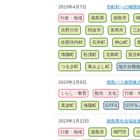
2023年4月7日
市町村への権限
行政・地域
徳島県
徳島市
吉野川市
阿波市
美馬市
三
佐那河内村
石井町
神山町
海陽町
松茂町
北島町
藍住
つるぎ町
東みよし町
地方分権
2023年2月9日
徳島バス南部株式会
くらし・教育
観光・文化
行政・
美波町
海陽町
GTFS
GTFS-
2023年1月12日
徳島県社会福祉
行政・地域
徳島市
鳴門市