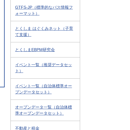
GTFS-JP（標準的なバス情報フ
ォーマット）
とくしま はぐくみネット（子育
て支援）
とくしまEBPM研究会
イベント一覧（推奨データセッ
ト）
イベント一覧（自治体標準オー
プンデータセット）
オープンデータ一覧（自治体標
準オープンデータセット）
不動産と税金