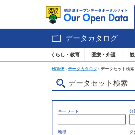
データカタログ
くらし・教育
医療・介護
観
HOME
›
データカタログ
›
データセット検索
データセット検索
キーワード
分
地域
タ