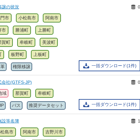
移譲の状況
鳴門市
小松島市
阿南市
好市
勝浦町
上勝町
那賀町
牟岐町
美波町
町
板野町
上板町
一括ダウンロード(1件)
改革
権限移譲
社(GTFS-JP)
地域
那賀町
牟岐町
一括ダウンロード(1件)
JP
バス
推奨データセット
施設等名簿
小松島市
阿南市
吉野川市