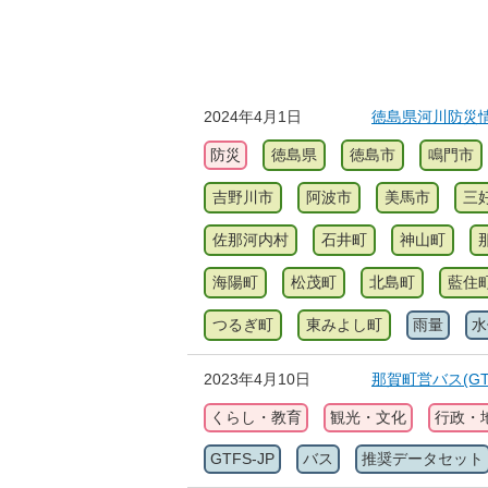
2024年4月1日
徳島県河川防災
防災
徳島県
徳島市
鳴門市
吉野川市
阿波市
美馬市
三
佐那河内村
石井町
神山町
海陽町
松茂町
北島町
藍住
つるぎ町
東みよし町
雨量
水
2023年4月10日
那賀町営バス(GTF
くらし・教育
観光・文化
行政・
GTFS-JP
バス
推奨データセット