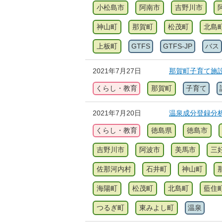
小松島市
阿南市
吉野川市
神山町
那賀町
松茂町
北島
上板町
GTFS
GTFS-JP
バス
2021年7月27日
那賀町子育て施
くらし・教育
那賀町
子育て
2021年7月20日
温泉成分登録分
くらし・教育
徳島県
徳島市
吉野川市
阿波市
美馬市
三
佐那河内村
石井町
神山町
海陽町
松茂町
北島町
藍住
つるぎ町
東みよし町
温泉