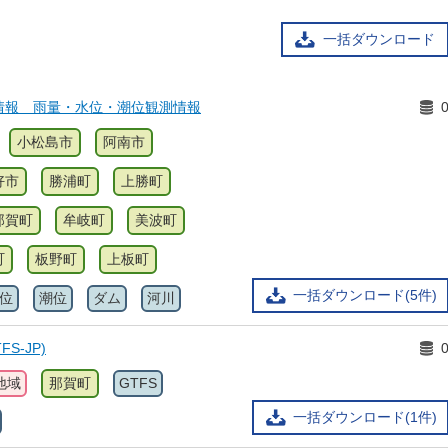
一括ダウンロード
情報 雨量・水位・潮位観測情報
小松島市
阿南市
好市
勝浦町
上勝町
那賀町
牟岐町
美波町
町
板野町
上板町
一括ダウンロード(5件)
位
潮位
ダム
河川
S-JP)
地域
那賀町
GTFS
一括ダウンロード(1件)