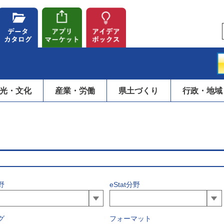
光・文化
産業・労働
県土づくり
行政・地域
野
eStat分野
グ
フォーマット