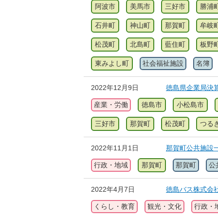
阿波市
美馬市
三好市
勝浦
石井町
神山町
那賀町
牟岐
松茂町
北島町
藍住町
板野
東みよし町
社会福祉施設
名簿
2022年12月9日
徳島県企業局決
産業・労働
徳島市
小松島市
三好市
那賀町
松茂町
つる
2022年11月1日
那賀町公共施設
行政・地域
那賀町
那賀町
公
2022年4月7日
徳島バス株式会社(G
くらし・教育
観光・文化
行政・