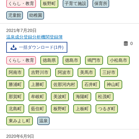
くらし・教育
板野町
子育て施設
保育所
児童館
幼稚園
2021年7月20日
温泉成分登録分析機関登録簿
0
一括ダウンロード(1件)
くらし・教育
徳島県
徳島市
鳴門市
小松島市
阿南市
吉野川市
阿波市
美馬市
三好市
勝浦町
上勝町
佐那河内村
石井町
神山町
那賀町
牟岐町
美波町
海陽町
松茂町
北島町
藍住町
板野町
上板町
つるぎ町
東みよし町
温泉
2020年6月9日