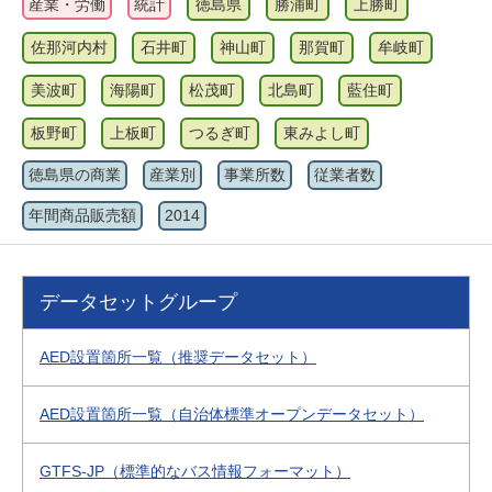
産業・労働
統計
徳島県
勝浦町
上勝町
佐那河内村
石井町
神山町
那賀町
牟岐町
美波町
海陽町
松茂町
北島町
藍住町
板野町
上板町
つるぎ町
東みよし町
徳島県の商業
産業別
事業所数
従業者数
年間商品販売額
2014
データセットグループ
AED設置箇所一覧（推奨データセット）
AED設置箇所一覧（自治体標準オープンデータセット）
GTFS-JP（標準的なバス情報フォーマット）