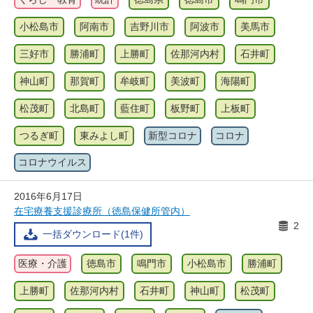
小松島市
阿南市
吉野川市
阿波市
美馬市
三好市
勝浦町
上勝町
佐那河内村
石井町
神山町
那賀町
牟岐町
美波町
海陽町
松茂町
北島町
藍住町
板野町
上板町
つるぎ町
東みよし町
新型コロナ
コロナ
コロナウイルス
2016年6月17日
在宅療養支援診療所（徳島保健所管内）
2
一括ダウンロード(1件)
医療・介護
徳島市
鳴門市
小松島市
勝浦町
上勝町
佐那河内村
石井町
神山町
松茂町