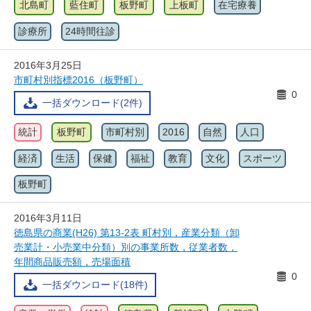
北島町
藍住町
板野町
上板町
在宅療養
診療所
24時間往診
2016年3月25日
市町村別指標2016（板野町）
0
一括ダウンロード(2件)
統計
板野町
市町村別
2016
自然
人口
経済
生活
保健
福祉
教育
文化
スポーツ
板野町
2016年3月11日
徳島県の商業(H26) 第13-2表 町村別，産業分類（卸
売業計・小売業中分類）別の事業所数，従業者数，
年間商品販売額，売場面積
0
一括ダウンロード(18件)