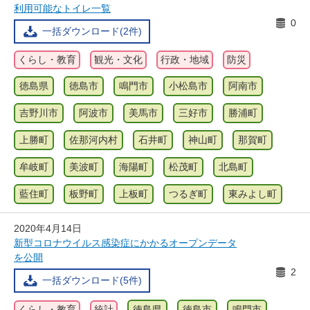
利用可能なトイレ一覧
0
一括ダウンロード(2件)
くらし・教育
観光・文化
行政・地域
防災
徳島県
徳島市
鳴門市
小松島市
阿南市
吉野川市
阿波市
美馬市
三好市
勝浦町
上勝町
佐那河内村
石井町
神山町
那賀町
牟岐町
美波町
海陽町
松茂町
北島町
藍住町
板野町
上板町
つるぎ町
東みよし町
2020年4月14日
新型コロナウイルス感染症にかかるオープンデータ
を公開
2
一括ダウンロード(5件)
くらし・教育
統計
徳島県
徳島市
鳴門市