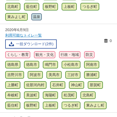
北島町
藍住町
板野町
上板町
つるぎ町
東みよし町
温泉
2020年6月9日
利用可能なトイレ一覧
0
一括ダウンロード(2件)
くらし・教育
観光・文化
行政・地域
防災
徳島県
徳島市
鳴門市
小松島市
阿南市
吉野川市
阿波市
美馬市
三好市
勝浦町
上勝町
佐那河内村
石井町
神山町
那賀町
牟岐町
美波町
海陽町
松茂町
北島町
藍住町
板野町
上板町
つるぎ町
東みよし町