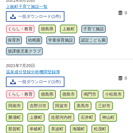
2021年8月10日
上板町子育て施設一覧
0
一括ダウンロード(1件)
くらし・教育
徳島県
上板町
子育て施設
保育所
幼稚園
学童保育施設
認定こども園
放課後児童クラブ
2021年7月20日
温泉成分登録分析機関登録簿
0
一括ダウンロード(1件)
くらし・教育
徳島県
徳島市
鳴門市
小松島市
阿南市
吉野川市
阿波市
美馬市
三好市
勝浦町
上勝町
佐那河内村
石井町
神山町
那賀町
牟岐町
美波町
海陽町
松茂町