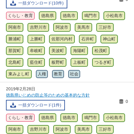
一括ダウンロード(10件)
くらし・教育
徳島県
徳島市
鳴門市
小松島市
阿南市
吉野川市
阿波市
美馬市
三好市
勝浦町
上勝町
佐那河内村
石井町
神山町
那賀町
牟岐町
美波町
海陽町
松茂町
北島町
藍住町
板野町
上板町
つるぎ町
東みよし町
人権
教育
社会
2019年2月28日
徳島県いじめの防止等のための基本的な方針
0
一括ダウンロード(1件)
くらし・教育
徳島県
徳島市
鳴門市
小松島市
阿南市
吉野川市
阿波市
美馬市
三好市