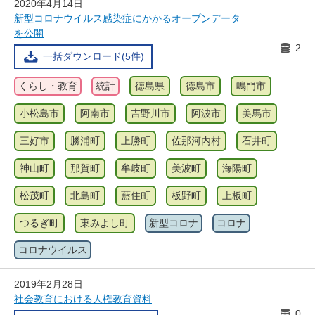
2020年4月14日
新型コロナウイルス感染症にかかるオープンデータ
を公開
2
一括ダウンロード(5件)
くらし・教育
統計
徳島県
徳島市
鳴門市
小松島市
阿南市
吉野川市
阿波市
美馬市
三好市
勝浦町
上勝町
佐那河内村
石井町
神山町
那賀町
牟岐町
美波町
海陽町
松茂町
北島町
藍住町
板野町
上板町
つるぎ町
東みよし町
新型コロナ
コロナ
コロナウイルス
2019年2月28日
社会教育における人権教育資料
0