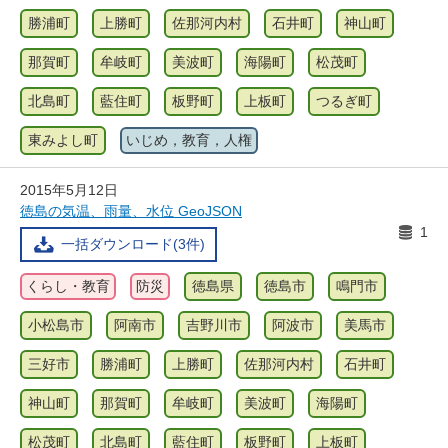
勝浦町
上勝町
佐那河内村
石井町
神山町
那賀町
牟岐町
美波町
海陽町
松茂町
北島町
藍住町
板野町
上板町
つるぎ町
東みよし町
いじめ，教育，人権
2015年5月12日
徳島の気温、雨量、水位 GeoJSON
1
一括ダウンロード(3件)
くらし・教育
防災
徳島県
徳島市
鳴門市
小松島市
阿南市
吉野川市
阿波市
美馬市
三好市
勝浦町
上勝町
佐那河内村
石井町
神山町
那賀町
牟岐町
美波町
海陽町
松茂町
北島町
藍住町
板野町
上板町