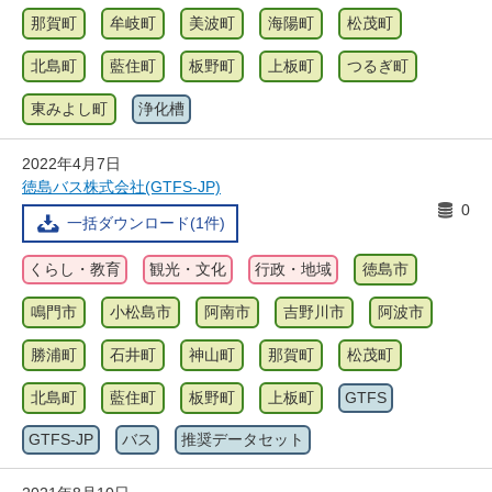
那賀町
牟岐町
美波町
海陽町
松茂町
北島町
藍住町
板野町
上板町
つるぎ町
東みよし町
浄化槽
2022年4月7日
徳島バス株式会社(GTFS-JP)
0
一括ダウンロード(1件)
くらし・教育
観光・文化
行政・地域
徳島市
鳴門市
小松島市
阿南市
吉野川市
阿波市
勝浦町
石井町
神山町
那賀町
松茂町
北島町
藍住町
板野町
上板町
GTFS
GTFS-JP
バス
推奨データセット