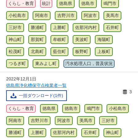
くらし・教育
統計
徳島県
徳島市
鳴門市
小松島市
阿南市
吉野川市
阿波市
美馬市
三好市
勝浦町
上勝町
佐那河内村
石井町
神山町
那賀町
牟岐町
美波町
海陽町
松茂町
北島町
藍住町
板野町
上板町
つるぎ町
東みよし町
汚水処理人口，普及状況
2022年12月1日
徳島県浄化槽保守点検業者一覧
3
一括ダウンロード(1件)
くらし・教育
徳島県
徳島市
鳴門市
小松島市
阿南市
吉野川市
阿波市
美馬市
三好市
勝浦町
上勝町
佐那河内村
石井町
神山町