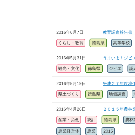
2016年6月7日
教育調査報告書
くらし・教育
徳島県
高等学校
2016年5月31日
うまいよ！ジビ
観光・文化
徳島県
ジビエ
認
2016年5月19日
平成２７年度地
県土づくり
徳島県
地価調査
2016年4月26日
２０１５年農林業
産業・労働
統計
徳島県
農林
農業経営体
農業
2015