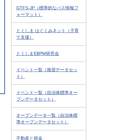
GTFS-JP（標準的なバス情報フ
ォーマット）
とくしま はぐくみネット（子育
て支援）
とくしまEBPM研究会
イベント一覧（推奨データセッ
ト）
イベント一覧（自治体標準オー
プンデータセット）
オープンデータ一覧（自治体標
準オープンデータセット）
不動産と税金