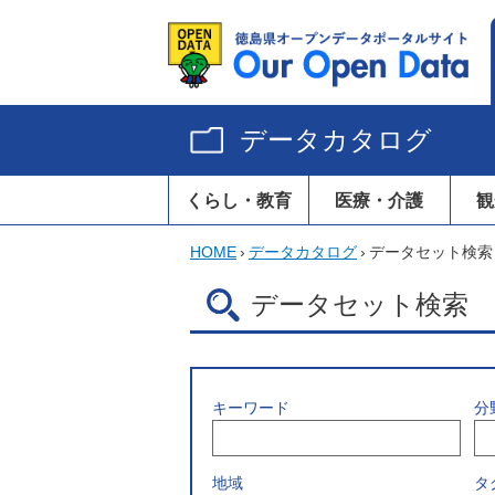
データカタログ
くらし・教育
医療・介護
観
HOME
›
データカタログ
›
データセット検索
データセット検索
キーワード
分
地域
タ