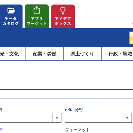
光・文化
産業・労働
県土づくり
行政・地域
野
eStat分野
グ
フォーマット