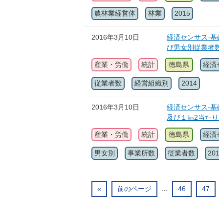
農林業経営体
林業
2015
2016年3月10日
経済センサス-基
び男女別従業者
産業・労働
統計
徳島県
経済
従業者数
経営組織別
2014
2016年3月10日
経済センサス-基
及び１㎞2当た
産業・労働
統計
徳島県
経済
男女別
事業所数
従業者数
20
...
«
前のページ
46
47