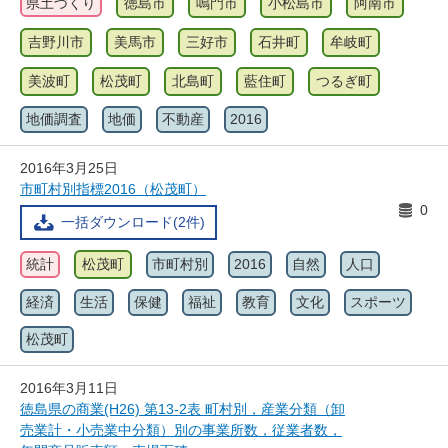
県土づくり
徳島市
鳴門市
小松島市
阿南市
吉野川市
美馬市
三好市
石井町
牟岐町
美波町
松茂町
北島町
藍住町
つるぎ町
地価調査
地価
不動産
2016
2016年3月25日
市町村別指標2016（松茂町）
0
一括ダウンロード(2件)
統計
松茂町
市町村別
2016
自然
人口
経済
生活
保健
福祉
教育
文化
スポーツ
松茂町
2016年3月11日
徳島県の商業(H26) 第13-2表 町村別，産業分類（卸
売業計・小売業中分類）別の事業所数，従業者数，