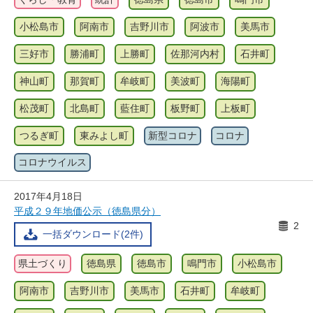
小松島市
阿南市
吉野川市
阿波市
美馬市
三好市
勝浦町
上勝町
佐那河内村
石井町
神山町
那賀町
牟岐町
美波町
海陽町
松茂町
北島町
藍住町
板野町
上板町
つるぎ町
東みよし町
新型コロナ
コロナ
コロナウイルス
2017年4月18日
平成２９年地価公示（徳島県分）
2
一括ダウンロード(2件)
県土づくり
徳島県
徳島市
鳴門市
小松島市
阿南市
吉野川市
美馬市
石井町
牟岐町