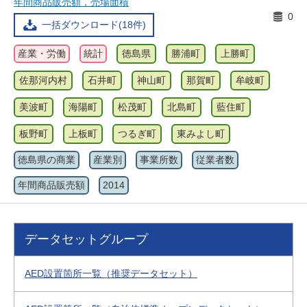
年間商品販売額，売場面積
0
一括ダウンロード(18件)
産業・労働
統計
徳島県
勝浦町
上勝町
佐那河内村
石井町
神山町
那賀町
牟岐町
美波町
海陽町
松茂町
北島町
藍住町
板野町
上板町
つるぎ町
東みよし町
徳島県の商業
産業別
事業所数
従業者数
年間商品販売額
2014
データセットグループ
AED設置箇所一覧（推奨データセット）