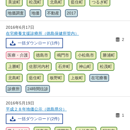
美波町
松茂町
北島町
藍住町
つるぎ町
地価調査
地価
不動産
2017
2016年6月17日
在宅療養支援診療所（徳島保健所管内）
2
一括ダウンロード(1件)
医療・介護
徳島市
鳴門市
小松島市
勝浦町
上勝町
佐那河内村
石井町
神山町
松茂町
北島町
藍住町
板野町
上板町
在宅療養
診療所
24時間往診
2016年5月19日
平成２８年地価公示（徳島県分）
1
一括ダウンロード(2件)