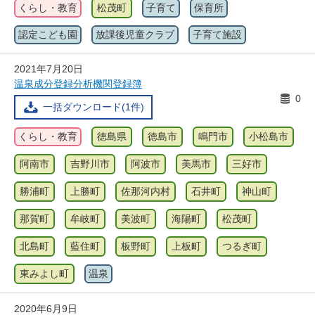
くらし・教育
松茂町
子育て
保育所
認定こども園
放課後児童クラブ
子育て施設
2021年7月20日
温泉成分登録分析機関登録簿
0
一括ダウンロード(1件)
くらし・教育
徳島県
徳島市
鳴門市
小松島市
阿南市
吉野川市
阿波市
美馬市
三好市
勝浦町
上勝町
佐那河内村
石井町
神山町
那賀町
牟岐町
美波町
海陽町
松茂町
北島町
藍住町
板野町
上板町
つるぎ町
東みよし町
温泉
2020年6月9日