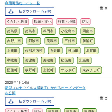
利用可能なトイレ一覧
0
一括ダウンロード(2件)
くらし・教育
観光・文化
行政・地域
防災
徳島県
徳島市
鳴門市
小松島市
阿南市
吉野川市
阿波市
美馬市
三好市
勝浦町
上勝町
佐那河内村
石井町
神山町
那賀町
牟岐町
美波町
海陽町
松茂町
北島町
藍住町
板野町
上板町
つるぎ町
東みよし町
2020年4月14日
新型コロナウイルス感染症にかかるオープンデータ
を公開
2
一括ダウンロード(5件)
くらし・教育
統計
徳島県
徳島市
鳴門市