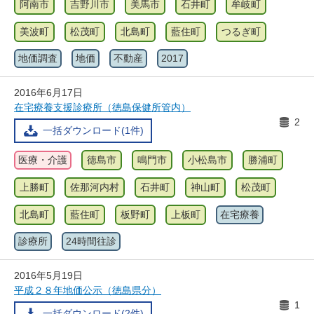
阿南市
吉野川市
美馬市
石井町
牟岐町
美波町
松茂町
北島町
藍住町
つるぎ町
地価調査
地価
不動産
2017
2016年6月17日
在宅療養支援診療所（徳島保健所管内）
2
一括ダウンロード(1件)
医療・介護
徳島市
鳴門市
小松島市
勝浦町
上勝町
佐那河内村
石井町
神山町
松茂町
北島町
藍住町
板野町
上板町
在宅療養
診療所
24時間往診
2016年5月19日
平成２８年地価公示（徳島県分）
1
一括ダウンロード(2件)