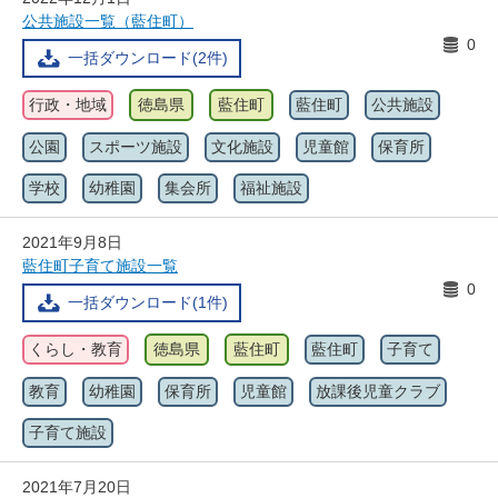
公共施設一覧（藍住町）
0
一括ダウンロード(2件)
行政・地域
徳島県
藍住町
藍住町
公共施設
公園
スポーツ施設
文化施設
児童館
保育所
学校
幼稚園
集会所
福祉施設
2021年9月8日
藍住町子育て施設一覧
0
一括ダウンロード(1件)
くらし・教育
徳島県
藍住町
藍住町
子育て
教育
幼稚園
保育所
児童館
放課後児童クラブ
子育て施設
2021年7月20日