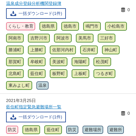
温泉成分登録分析機関登録簿
0
一括ダウンロード(1件)
くらし・教育
徳島県
徳島市
鳴門市
小松島市
阿南市
吉野川市
阿波市
美馬市
三好市
勝浦町
上勝町
佐那河内村
石井町
神山町
那賀町
牟岐町
美波町
海陽町
松茂町
北島町
藍住町
板野町
上板町
つるぎ町
東みよし町
温泉
2021年3月25日
藍住町指定緊急避難場所一覧
0
一括ダウンロード(1件)
防災
徳島県
藍住町
防災
避難場所
避難所