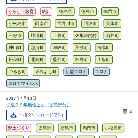
くらし・教育
統計
徳島県
徳島市
鳴門市
小松島市
阿南市
吉野川市
阿波市
美馬市
三好市
勝浦町
上勝町
佐那河内村
石井町
神山町
那賀町
牟岐町
美波町
海陽町
松茂町
北島町
藍住町
板野町
上板町
つるぎ町
東みよし町
新型コロナ
コロナ
コロナウイルス
2017年4月18日
平成２９年地価公示（徳島県分）
2
一括ダウンロード(2件)
県土づくり
徳島県
徳島市
鳴門市
小松島市