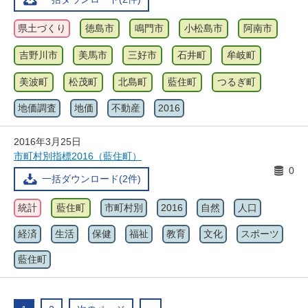
県土づくり
徳島市
鳴門市
小松島市
阿南市
吉野川市
美馬市
三好市
石井町
牟岐町
美波町
松茂町
北島町
藍住町
つるぎ町
地価調査
地価
不動産
2016
2016年3月25日
市町村別指標2016（藍住町）
0
一括ダウンロード(2件)
統計
藍住町
市町村別
2016
自然
人口
経済
生活
保健
福祉
教育
文化
スポーツ
藍住町