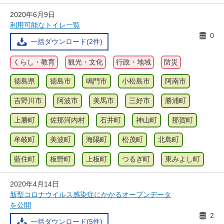
2020年6月9日
利用可能なトイレ一覧
0
一括ダウンロード(2件)
くらし・教育
観光・文化
行政・地域
防災
徳島県
徳島市
鳴門市
小松島市
阿南市
吉野川市
阿波市
美馬市
三好市
勝浦町
上勝町
佐那河内村
石井町
神山町
那賀町
牟岐町
美波町
海陽町
松茂町
北島町
藍住町
板野町
上板町
つるぎ町
東みよし町
2020年4月14日
新型コロナウイルス感染症にかかるオープンデータ
を公開
2
一括ダウンロード(5件)