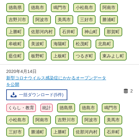
徳島県
徳島市
鳴門市
小松島市
阿南市
吉野川市
阿波市
美馬市
三好市
勝浦町
上勝町
佐那河内村
石井町
神山町
那賀町
牟岐町
美波町
海陽町
松茂町
北島町
藍住町
板野町
上板町
つるぎ町
東みよし町
2020年4月14日
新型コロナウイルス感染症にかかるオープンデータ
を公開
2
一括ダウンロード(5件)
くらし・教育
統計
徳島県
徳島市
鳴門市
小松島市
阿南市
吉野川市
阿波市
美馬市
三好市
勝浦町
上勝町
佐那河内村
石井町