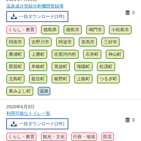
温泉成分登録分析機関登録簿
0
一括ダウンロード(1件)
くらし・教育
徳島県
徳島市
鳴門市
小松島市
阿南市
吉野川市
阿波市
美馬市
三好市
勝浦町
上勝町
佐那河内村
石井町
神山町
那賀町
牟岐町
美波町
海陽町
松茂町
北島町
藍住町
板野町
上板町
つるぎ町
東みよし町
温泉
2020年6月9日
利用可能なトイレ一覧
0
一括ダウンロード(2件)
くらし・教育
観光・文化
行政・地域
防災