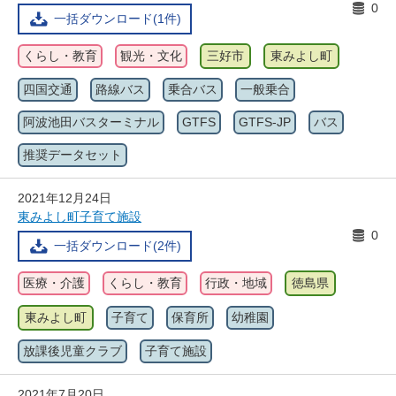
0
一括ダウンロード(1件)
くらし・教育
観光・文化
三好市
東みよし町
四国交通
路線バス
乗合バス
一般乗合
阿波池田バスターミナル
GTFS
GTFS-JP
バス
推奨データセット
2021年12月24日
東みよし町子育て施設
0
一括ダウンロード(2件)
医療・介護
くらし・教育
行政・地域
徳島県
東みよし町
子育て
保育所
幼稚園
放課後児童クラブ
子育て施設
2021年7月20日