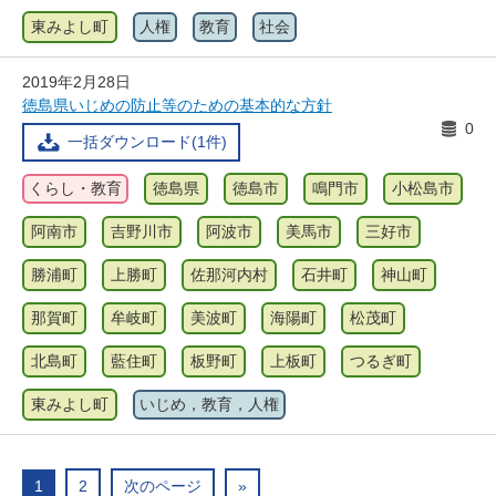
東みよし町
人権
教育
社会
2019年2月28日
徳島県いじめの防止等のための基本的な方針
0
一括ダウンロード(1件)
くらし・教育
徳島県
徳島市
鳴門市
小松島市
阿南市
吉野川市
阿波市
美馬市
三好市
勝浦町
上勝町
佐那河内村
石井町
神山町
那賀町
牟岐町
美波町
海陽町
松茂町
北島町
藍住町
板野町
上板町
つるぎ町
東みよし町
いじめ，教育，人権
1
2
次のページ
»