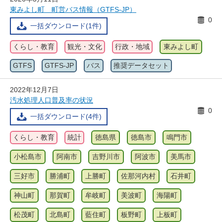
東みよし町 町営バス情報（GTFS-JP）
0
一括ダウンロード(1件)
くらし・教育
観光・文化
行政・地域
東みよし町
GTFS
GTFS-JP
バス
推奨データセット
2022年12月7日
汚水処理人口普及率の状況
0
一括ダウンロード(4件)
くらし・教育
統計
徳島県
徳島市
鳴門市
小松島市
阿南市
吉野川市
阿波市
美馬市
三好市
勝浦町
上勝町
佐那河内村
石井町
神山町
那賀町
牟岐町
美波町
海陽町
松茂町
北島町
藍住町
板野町
上板町