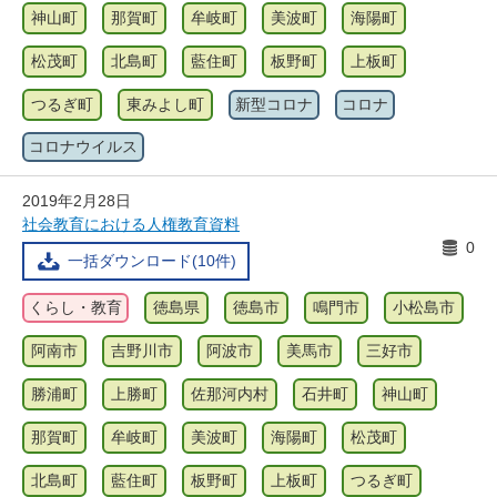
神山町
那賀町
牟岐町
美波町
海陽町
松茂町
北島町
藍住町
板野町
上板町
つるぎ町
東みよし町
新型コロナ
コロナ
コロナウイルス
2019年2月28日
社会教育における人権教育資料
0
一括ダウンロード(10件)
くらし・教育
徳島県
徳島市
鳴門市
小松島市
阿南市
吉野川市
阿波市
美馬市
三好市
勝浦町
上勝町
佐那河内村
石井町
神山町
那賀町
牟岐町
美波町
海陽町
松茂町
北島町
藍住町
板野町
上板町
つるぎ町