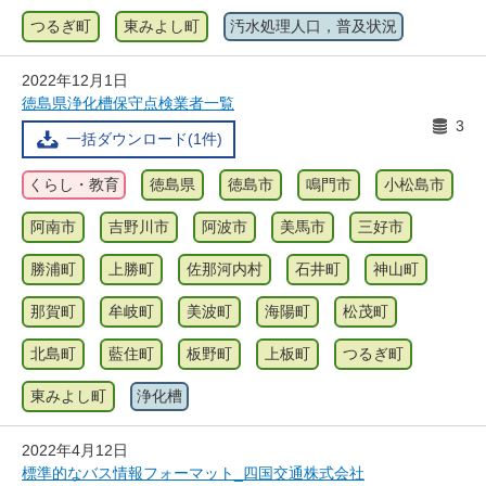
つるぎ町
東みよし町
汚水処理人口，普及状況
2022年12月1日
徳島県浄化槽保守点検業者一覧
3
一括ダウンロード(1件)
くらし・教育
徳島県
徳島市
鳴門市
小松島市
阿南市
吉野川市
阿波市
美馬市
三好市
勝浦町
上勝町
佐那河内村
石井町
神山町
那賀町
牟岐町
美波町
海陽町
松茂町
北島町
藍住町
板野町
上板町
つるぎ町
東みよし町
浄化槽
2022年4月12日
標準的なバス情報フォーマット_四国交通株式会社