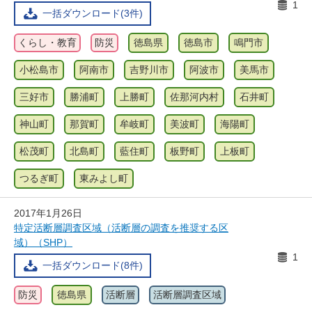
1
一括ダウンロード(3件)
くらし・教育
防災
徳島県
徳島市
鳴門市
小松島市
阿南市
吉野川市
阿波市
美馬市
三好市
勝浦町
上勝町
佐那河内村
石井町
神山町
那賀町
牟岐町
美波町
海陽町
松茂町
北島町
藍住町
板野町
上板町
つるぎ町
東みよし町
2017年1月26日
特定活断層調査区域（活断層の調査を推奨する区
域）（SHP）
1
一括ダウンロード(8件)
防災
徳島県
活断層
活断層調査区域