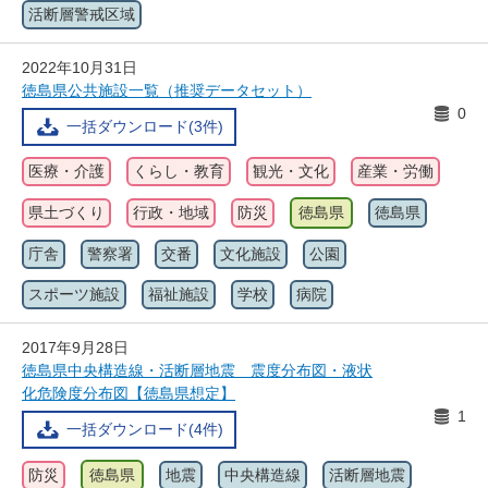
活断層警戒区域
2022年10月31日
徳島県公共施設一覧（推奨データセット）
0
一括ダウンロード(3件)
医療・介護
くらし・教育
観光・文化
産業・労働
県土づくり
行政・地域
防災
徳島県
徳島県
庁舎
警察署
交番
文化施設
公園
スポーツ施設
福祉施設
学校
病院
2017年9月28日
徳島県中央構造線・活断層地震 震度分布図・液状
化危険度分布図【徳島県想定】
1
一括ダウンロード(4件)
防災
徳島県
地震
中央構造線
活断層地震