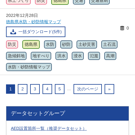
県土づくり
防災
徳島県
交通
交通規制
2022年12月28日
徳島県水防・砂防情報マップ
0
一括ダウンロード(5件)
防災
徳島県
水防
砂防
土砂災害
土石流
急傾斜地
地すべり
洪水
浸水
氾濫
高潮
水防・砂防情報マップ
...
1
2
3
4
5
次のページ
»
データセットグループ
AED設置箇所一覧（推奨データセット）