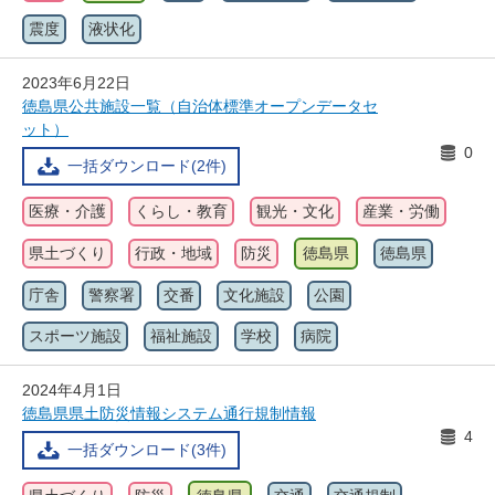
震度
液状化
2023年6月22日
徳島県公共施設一覧（自治体標準オープンデータセ
ット）
0
一括ダウンロード(2件)
医療・介護
くらし・教育
観光・文化
産業・労働
県土づくり
行政・地域
防災
徳島県
徳島県
庁舎
警察署
交番
文化施設
公園
スポーツ施設
福祉施設
学校
病院
2024年4月1日
徳島県県土防災情報システム通行規制情報
4
一括ダウンロード(3件)