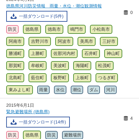
徳島県河川防災情報 雨量・水位・潮位観測情報
0
一括ダウンロード(5件)
防災
徳島県
徳島市
鳴門市
小松島市
阿南市
吉野川市
阿波市
美馬市
三好市
勝浦町
上勝町
佐那河内村
石井町
神山町
那賀町
牟岐町
美波町
海陽町
松茂町
北島町
藍住町
板野町
上板町
つるぎ町
東みよし町
雨量
水位
潮位
ダム
河川
2015年6月1日
緊急避難場所 (徳島県)
4
一括ダウンロード(14件)
防災
徳島県
防災
避難場所