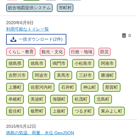
総合地図提供システム
市町村
2020年6月9日
利用可能なトイレ一覧
0
一括ダウンロード(2件)
くらし・教育
観光・文化
行政・地域
防災
徳島県
徳島市
鳴門市
小松島市
阿南市
吉野川市
阿波市
美馬市
三好市
勝浦町
上勝町
佐那河内村
石井町
神山町
那賀町
牟岐町
美波町
海陽町
松茂町
北島町
藍住町
板野町
上板町
つるぎ町
東みよし町
2015年5月12日
徳島の気温、雨量、水位 GeoJSON