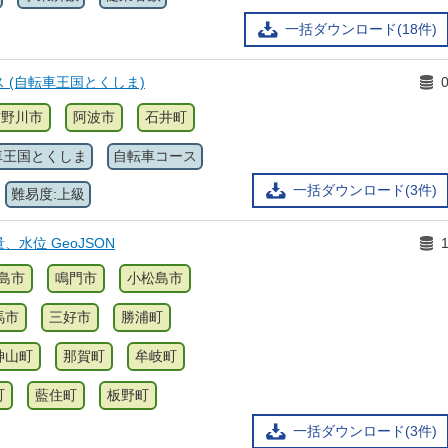
一括ダウンロード(18件)
 (自転車王国とくしま)
吉野川市
阿波市
石井町
車王国とくしま
自転車コース
一括ダウンロード(3件)
難易度:上級
水位 GeoJSON
島市
鳴門市
小松島市
馬市
三好市
勝浦町
神山町
那賀町
牟岐町
町
藍住町
板野町
一括ダウンロード(3件)