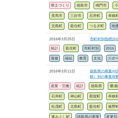
県土づくり
徳島市
鳴門市
美馬市
三好市
石井町
牟岐
北島町
藍住町
つるぎ町
地
2016年3月25日
市町村別指標20
統計
藍住町
市町村別
2016
保健
福祉
教育
文化
スポ
2016年3月11日
徳島県の商業(H2
類）別の事業所
産業・労働
統計
徳島県
勝浦
石井町
神山町
那賀町
牟岐
松茂町
北島町
藍住町
板野
東みよし町
徳島県の商業
産業別