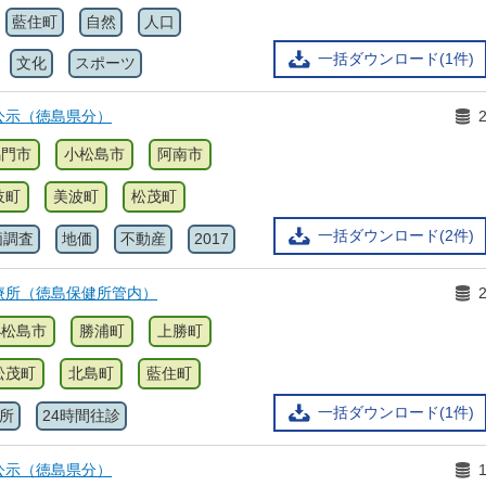
藍住町
自然
人口
一括ダウンロード(1件)
文化
スポーツ
公示（徳島県分）
鳴門市
小松島市
阿南市
岐町
美波町
松茂町
一括ダウンロード(2件)
価調査
地価
不動産
2017
療所（徳島保健所管内）
小松島市
勝浦町
上勝町
松茂町
北島町
藍住町
一括ダウンロード(1件)
所
24時間往診
公示（徳島県分）