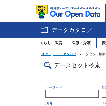
データカタログ
くらし・教育
医療・介護
観
HOME
›
データカタログ
›
データセット検索
データセット検索
キーワード
分
地域
タ