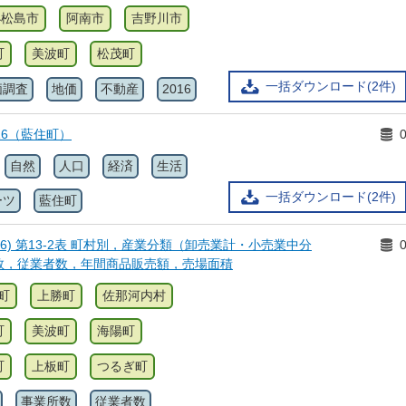
小松島市
阿南市
吉野川市
町
美波町
松茂町
一括ダウンロード(2件)
価調査
地価
不動産
2016
16（藍住町）
自然
人口
経済
生活
一括ダウンロード(2件)
ーツ
藍住町
6) 第13-2表 町村別，産業分類（卸売業計・小売業中分
数，従業者数，年間商品販売額，売場面積
町
上勝町
佐那河内村
町
美波町
海陽町
町
上板町
つるぎ町
事業所数
従業者数