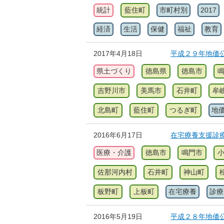
統計
藍住町
市町村別
2017
経済
生活
保健
福祉
教育
2017年4月18日
平成２９年地価
県土づくり
徳島県
徳島市
吉野川市
美馬市
石井町
牟
北島町
藍住町
つるぎ町
地
2016年6月17日
在宅療養支援診
医療・介護
徳島市
鳴門市
佐那河内村
石井町
神山町
板野町
上板町
在宅療養
診療
2016年5月19日
平成２８年地価