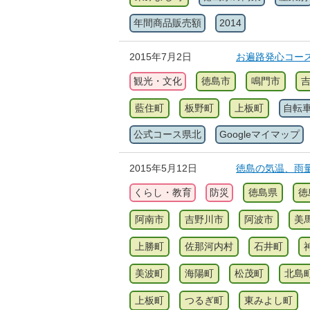
年間商品販売額
2014
2015年7月2日
お遍路発心コース
観光・文化
徳島市
鳴門市
藍住町
板野町
上板町
自転
公式コース県北
Googleマイマップ
2015年5月12日
徳島の気温、雨量、
くらし・教育
防災
徳島県
徳
阿南市
吉野川市
阿波市
美
上勝町
佐那河内村
石井町
美波町
海陽町
松茂町
北島
上板町
つるぎ町
東みよし町