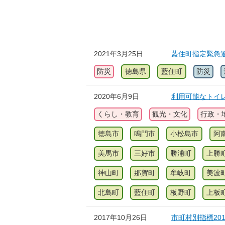
2021年3月25日
藍住町指定緊急
防災
徳島県
藍住町
防災
2020年6月9日
利用可能なトイ
くらし・教育
観光・文化
行政・
徳島市
鳴門市
小松島市
阿
美馬市
三好市
勝浦町
上勝
神山町
那賀町
牟岐町
美波
北島町
藍住町
板野町
上板
2017年10月26日
市町村別指標20