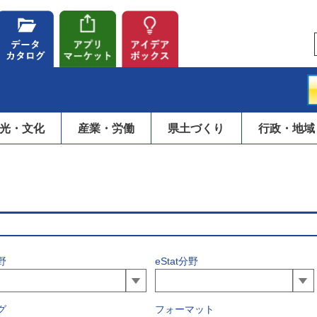
光・文化
産業・労働
県土づくり
行政・地域
野
eStat分野
グ
フォーマット