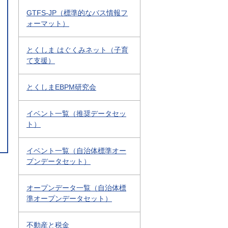
GTFS-JP（標準的なバス情報フ
ォーマット）
とくしま はぐくみネット（子育
て支援）
とくしまEBPM研究会
イベント一覧（推奨データセッ
ト）
イベント一覧（自治体標準オー
プンデータセット）
オープンデータ一覧（自治体標
準オープンデータセット）
不動産と税金