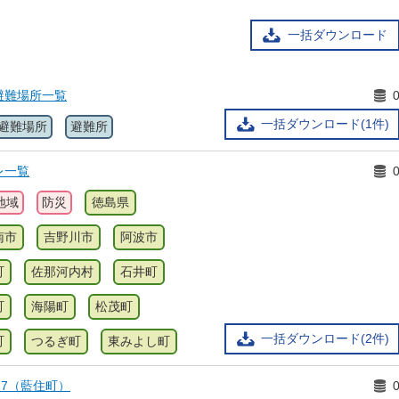
一括ダウンロード
避難場所一覧
一括ダウンロード(1件)
避難場所
避難所
レ一覧
地域
防災
徳島県
南市
吉野川市
阿波市
町
佐那河内村
石井町
町
海陽町
松茂町
一括ダウンロード(2件)
町
つるぎ町
東みよし町
17（藍住町）