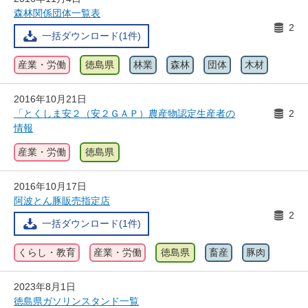
森林関係団体一覧表
2
一括ダウンロード(1件)
産業・労働
徳島県
林業
森林
団体
木材
2016年10月21日
「とくしま安２（安２ＧＡＰ）農産物認定生産者の
2
情報
産業・労働
徳島県
2016年10月17日
阿波とん豚販売指定店
2
一括ダウンロード(1件)
くらし・教育
産業・労働
徳島県
畜産
豚肉
2023年8月1日
徳島県ガソリンスタンド一覧