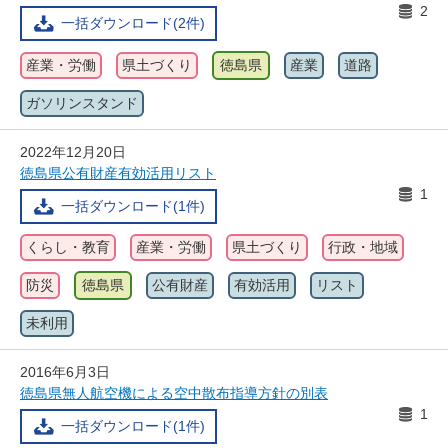
2
一括ダウンロード(2件)
産業・労働
県土づくり
徳島県
産業
道路
ガソリンスタンド
2022年12月20日
徳島県公有財産有効活用リスト
1
一括ダウンロード(1件)
くらし・教育
産業・労働
県土づくり
行政・地域
防災
徳島県
公有財産
有効活用
リスト
未利用
2016年6月3日
徳島県無人航空機による空中散布指導方針の別表
1
一括ダウンロード(1件)