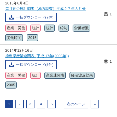
2015年6月4日
毎月勤労統計調査（地方調査）平成２７年３月分
1
一括ダウンロード(7件)
産業・労働
統計
統計
給与
労働者数
労働時間
2015
2014年12月16日
徳島県産業連関表 (平成 17年(2005年))
1
一括ダウンロード(5件)
産業・労働
統計
産業連関表
経済波及効果
2005
...
1
2
3
4
5
次のページ
»