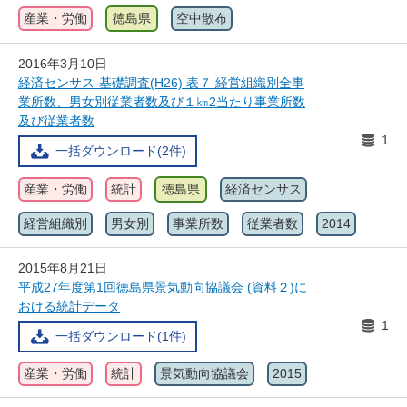
産業・労働
徳島県
空中散布
2016年3月10日
経済センサス-基礎調査(H26) 表７ 経営組織別全事
業所数、男女別従業者数及び１㎞2当たり事業所数
及び従業者数
1
一括ダウンロード(2件)
産業・労働
統計
徳島県
経済センサス
経営組織別
男女別
事業所数
従業者数
2014
2015年8月21日
平成27年度第1回徳島県景気動向協議会 (資料２)に
おける統計データ
1
一括ダウンロード(1件)
産業・労働
統計
景気動向協議会
2015