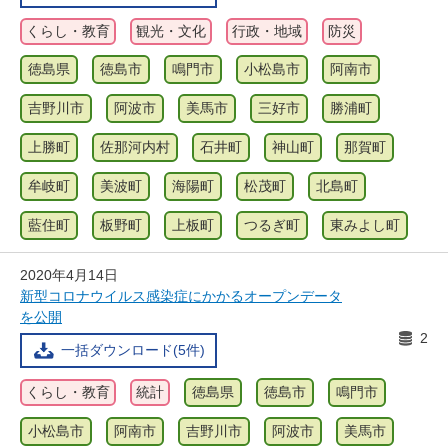
くらし・教育
観光・文化
行政・地域
防災
徳島県
徳島市
鳴門市
小松島市
阿南市
吉野川市
阿波市
美馬市
三好市
勝浦町
上勝町
佐那河内村
石井町
神山町
那賀町
牟岐町
美波町
海陽町
松茂町
北島町
藍住町
板野町
上板町
つるぎ町
東みよし町
2020年4月14日
新型コロナウイルス感染症にかかるオープンデータ
を公開
2
一括ダウンロード(5件)
くらし・教育
統計
徳島県
徳島市
鳴門市
小松島市
阿南市
吉野川市
阿波市
美馬市