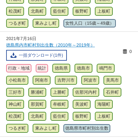
松茂町
北島町
藍住町
板野町
上板町
つるぎ町
東みよし町
女性人口（15歳～49歳）
2021年7月16日
徳島県内市町村別出生数（2010年～2019年）
0
一括ダウンロード(1件)
行政・地域
統計
徳島県
徳島市
鳴門市
小松島市
阿南市
吉野川市
阿波市
美馬市
三好市
勝浦町
上勝町
佐那河内村
石井町
神山町
那賀町
牟岐町
美波町
海陽町
松茂町
北島町
藍住町
板野町
上板町
つるぎ町
東みよし町
徳島県市町村別出生数