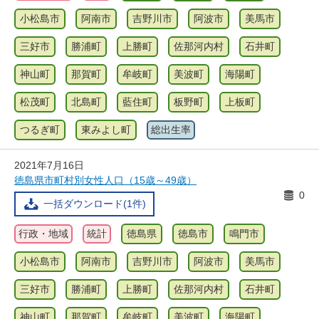
小松島市
阿南市
吉野川市
阿波市
美馬市
三好市
勝浦町
上勝町
佐那河内村
石井町
神山町
那賀町
牟岐町
美波町
海陽町
松茂町
北島町
藍住町
板野町
上板町
つるぎ町
東みよし町
総出生率
2021年7月16日
徳島県市町村別女性人口（15歳～49歳）
0
一括ダウンロード(1件)
行政・地域
統計
徳島県
徳島市
鳴門市
小松島市
阿南市
吉野川市
阿波市
美馬市
三好市
勝浦町
上勝町
佐那河内村
石井町
神山町
那賀町
牟岐町
美波町
海陽町