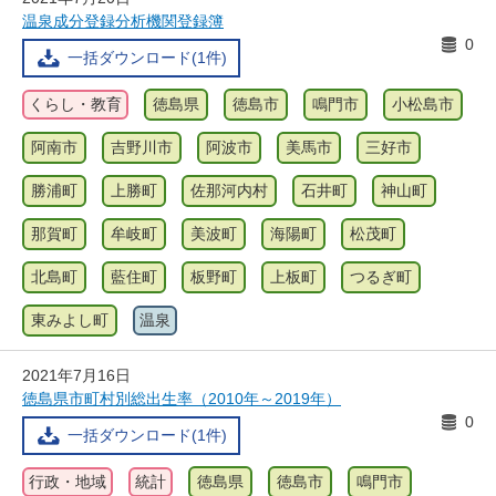
温泉成分登録分析機関登録簿
0
一括ダウンロード(1件)
くらし・教育
徳島県
徳島市
鳴門市
小松島市
阿南市
吉野川市
阿波市
美馬市
三好市
勝浦町
上勝町
佐那河内村
石井町
神山町
那賀町
牟岐町
美波町
海陽町
松茂町
北島町
藍住町
板野町
上板町
つるぎ町
東みよし町
温泉
2021年7月16日
徳島県市町村別総出生率（2010年～2019年）
0
一括ダウンロード(1件)
行政・地域
統計
徳島県
徳島市
鳴門市