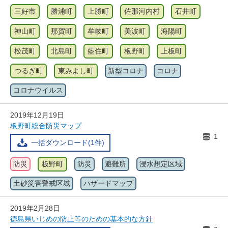
三好市
勝浦町
上勝町
佐那河内村
石井町
神山町
那賀町
牟岐町
美波町
海陽町
松茂町
北島町
藍住町
板野町
上板町
つるぎ町
東みよし町
新型コロナ
コロナ
コロナウイルス
2019年12月19日
板野町総合防災マップ
1
一括ダウンロード(1件)
防災
板野町
防災
避難所
浸水想定区域
土砂災害警戒区域
ハザードマップ
2019年2月28日
徳島県いじめの防止等のための基本的な方針