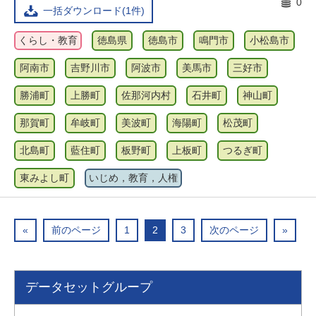
0
一括ダウンロード(1件)
くらし・教育
徳島県
徳島市
鳴門市
小松島市
阿南市
吉野川市
阿波市
美馬市
三好市
勝浦町
上勝町
佐那河内村
石井町
神山町
那賀町
牟岐町
美波町
海陽町
松茂町
北島町
藍住町
板野町
上板町
つるぎ町
東みよし町
いじめ，教育，人権
«
前のページ
1
2
3
次のページ
»
データセットグループ